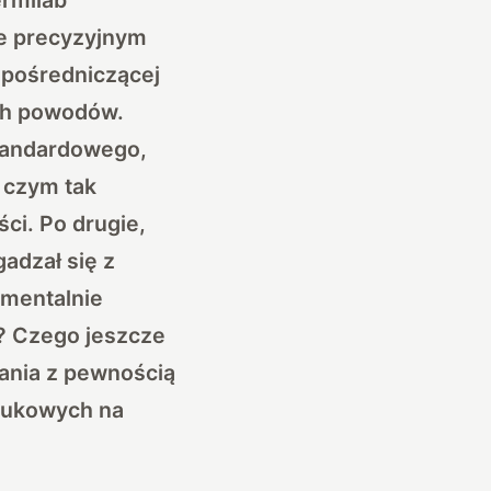
le precyzyjnym
 pośredniczącej
ch powodów.
tandardowego,
, czym tak
ści. Po drugie,
gadzał się z
mentalnie
? Czego jeszcze
tania z pewnością
naukowych na