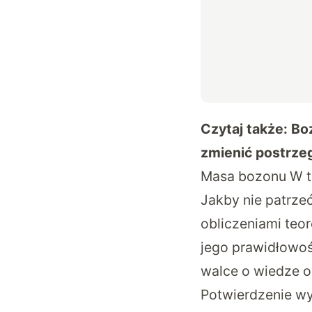
Czytaj także:
Bo
zmienić postrze
Masa bozonu W to
Jakby nie patrze
obliczeniami teo
jego prawidłowoś
walce o wiedze o
Potwierdzenie w