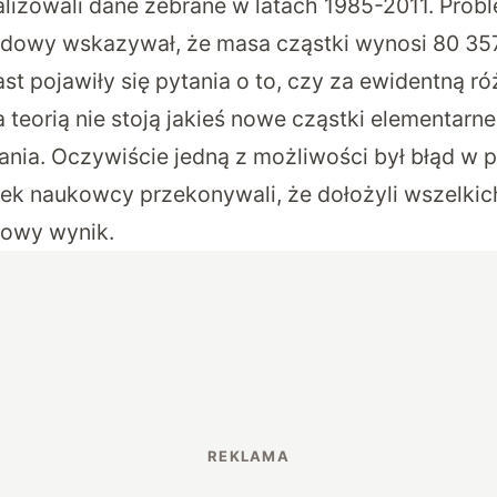
alizowali dane zebrane w latach 1985-2011. Prob
rdowy wskazywał, że masa cząstki wynosi 80 3
t pojawiły się pytania o to, czy za ewidentną r
 teorią nie stoją jakieś nowe cząstki elementarn
ania. Oczywiście jedną z możliwości był błąd w p
ek naukowcy przekonywali, że dołożyli wszelkich
łowy wynik.