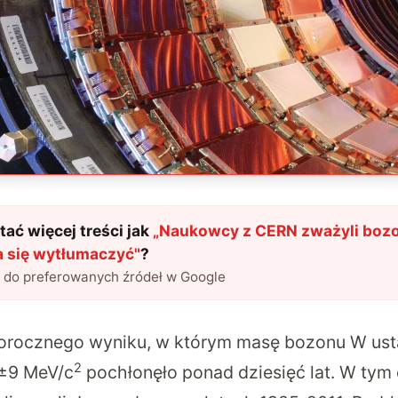
ać więcej treści jak
„
Naukowcy z CERN zważyli boz
a się wytłumaczyć
"
?
l do preferowanych źródeł w Google
łorocznego wyniku, w którym masę bozonu W ust
2
±9 MeV/c
pochłonęło ponad dziesięć lat. W tym 