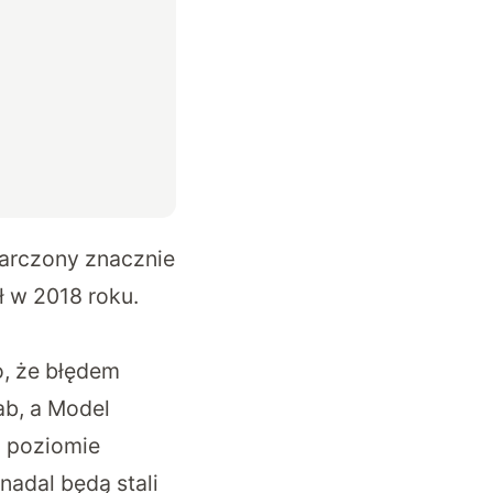
barczony znacznie
ł w 2018 roku.
, że błędem
ab, a Model
a poziomie
nadal będą stali