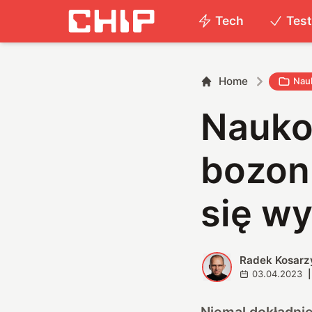
Tech
Tes
Home
Nau
Nauko
bozon
się w
Radek Kosarz
R
03.04.2023
|
Niemal dokładnie