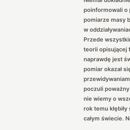
poinformowali o
pomiarze masy b
w oddziaływania
Przede wszystki
teorii opisujące
naprawdę jest świ
pomiar okazał si
przewidywaniam
poczuli poważny
nie wiemy o wsze
rok temu kłębił
całym świecie. N