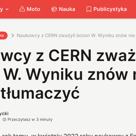
ty
Moto
Nauka
Publicystyka
Naukowcy z CERN zważyli bozon W. Wyniku znów nie
ka
wcy z CERN zważ
 W. Wyniku znów 
ytłumaczyć
ycki
Przeczytasz w
3
minuty
 rok temu, w kwietniu 2022 roku naukowcy z F