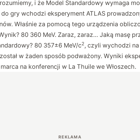
 rozumiemy, i że Model Standardowy wymaga mod
do gry wchodzi eksperyment ATLAS prowadzon
nów. Właśnie za pomocą tego urządzenia
oblicz
 Wynik? 80 360 MeV. Zaraz, zaraz… Jaką masę prz
2
tandardowy? 80 357±6 MeV/c
, czyli wychodzi na
 został w żaden sposób podważony. Wyniki eksp
 marca na konferencji w La Thuile we Włoszech.