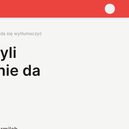
 da się wytłumaczyć
yli
nie da
ermilab