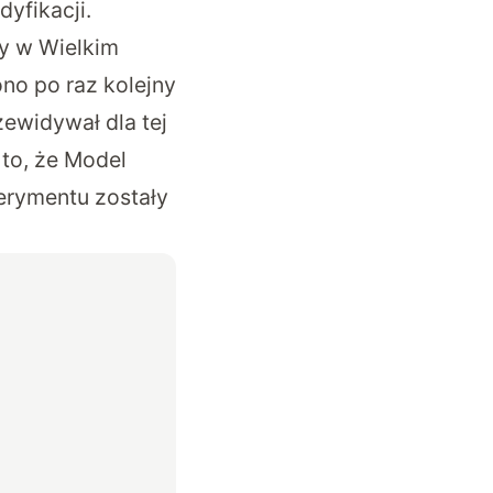
yfikacji.
y w Wielkim
ono po raz kolejny
ewidywał dla tej
 to, że Model
erymentu zostały