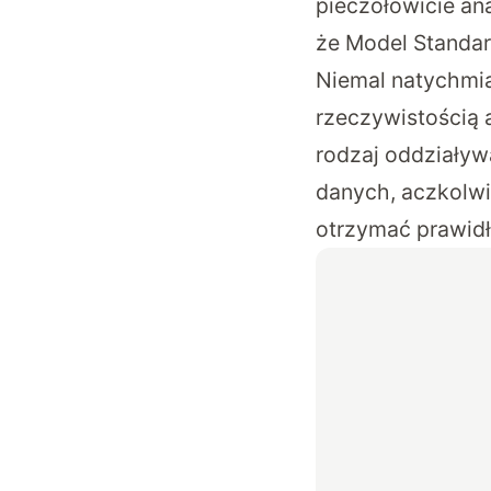
pieczołowicie an
że Model Standa
Niemal natychmias
rzeczywistością a
rodzaj oddziaływ
danych, aczkolwi
otrzymać prawid