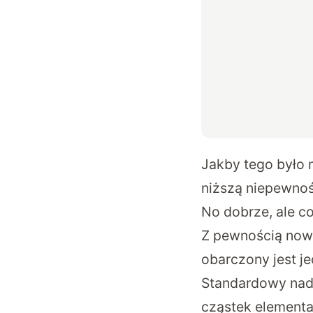
Jakby tego było 
niższą niepewnoś
No dobrze, ale 
Z pewnością now
obarczony jest j
Standardowy nada
cząstek elementar