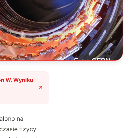
on W. Wyniku
alono na
czasie fizycy