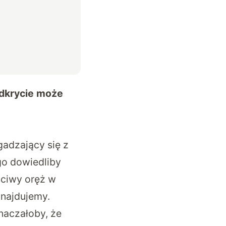
dkrycie może
adzający się z
go dowiedliby
ściwy oręż w
znajdujemy.
aczałoby, że