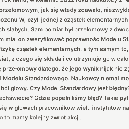
 przełomowym, jak się wtedy zdawało, niezwyk
ozonu W, czyli jednej z cząstek elementarnych
ch słabych. Sam pomiar był przełomowy z dwó
m miał on zweryfikować poprawność Modelu S
j fizykę cząstek elementarnych, a tym samym to
at, z czego się składa i co utrzymuje go w cało
ę przełomowy dlatego, że jego wynik nijak nie z
i Modelu Standardowego. Naukowcy niemal mo
 ból głowy. Czy Model Standardowy jest błędny
chświecie? Gdzie popełniliśmy błąd? Takie py
y się w głowach pracowników wielu instytutów 
o to mamy kolejny zwrot akcji.