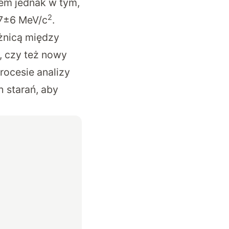
lem jednak w tym,
2
57±6 MeV/c
.
óżnicą między
e, czy też nowy
rocesie analizy
 starań, aby