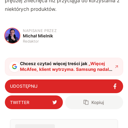
prędzej zniechęca niż przyciąga do korzystania z
niektórych produktów.
NAPISANE PRZEZ
M
Michał Mielnik
Redaktor
Chcesz czytać więcej treści jak
„
Więcej
McAfee, klient wytrzyma. Samsung nadal
będzie instalował znienawidzonego
antywirusa
"
?
UDOSTĘPNIJ
TWITTER
Kopiuj