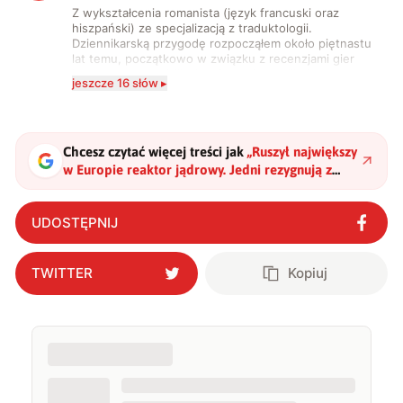
Z wykształcenia romanista (język francuski oraz
hiszpański) ze specjalizacją z traduktologii.
Dziennikarską przygodę rozpocząłem około piętnastu
lat temu, początkowo w związku z recenzjami gier
komputerowych i filmów. Obecnie publikuję
jeszcze 16 słów ▸
zdecydowanie częściej na tematy związane z nauką
oraz technologią. W wolnym czasie uwielbiam
podróżować, śledzić kinowe i książkowe nowości, a
także uprawiać oraz oglądać sport.
Chcesz czytać więcej treści jak
„
Ruszył największy
w Europie reaktor jądrowy. Jedni rezygnują z
atomu, inni wręcz przeciwnie
"
?
UDOSTĘPNIJ
TWITTER
Kopiuj