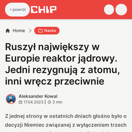
powrót
Home
Nauka
Ruszył największy w
Europie reaktor jądrowy.
Jedni rezygnują z atomu,
inni wręcz przeciwnie
Aleksander Kowal
A
17.04.2023
|
3
min
Z jednej strony w ostatnich dniach głośno było o
decyzji Niemiec związanej z wyłączeniem trzech