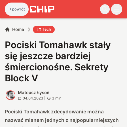
powrót
Home
Tech
Pociski Tomahawk stały
się jeszcze bardziej
śmiercionośne. Sekrety
Block V
Mateusz Łysoń
M
04.04.2023
|
3
min
Pociski Tomahawk zdecydowanie można
nazwać mianem jednych z najpopularniejszych