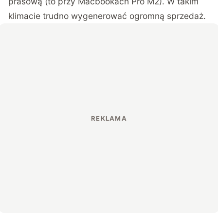
prasową (to przy Macbookach Pro M2). W takim
klimacie trudno wygenerować ogromną sprzedaż.