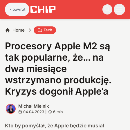
powrót
Home
Tech
Procesory Apple M2 są
tak popularne, że… na
dwa miesiące
wstrzymano produkcję.
Kryzys dogonił Apple’a
Michał Mielnik
M
04.04.2023
|
6
min
Kto by pomyślał, że Apple będzie musiał