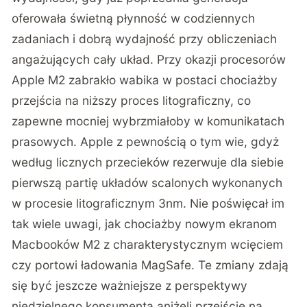
oferowała świetną płynność w codziennych
zadaniach i dobrą wydajność przy obliczeniach
angażujących cały układ. Przy okazji procesorów
Apple M2 zabrakło wabika w postaci chociażby
przejścia na niższy proces litograficzny, co
zapewne mocniej wybrzmiałoby w komunikatach
prasowych. Apple z pewnością o tym wie, gdyż
według licznych przecieków
rezerwuje dla siebie
pierwszą partię układów scalonych wykonanych
w procesie litograficznym 3nm
. Nie poświęcał im
tak wiele uwagi, jak chociażby nowym ekranom
Macbooków M2 z charakterystycznym wcięciem
czy portowi ładowania MagSafe. Te zmiany zdają
się być jeszcze ważniejsze z perspektywy
niedzielnego konsumenta aniżeli przejście na