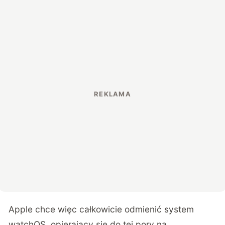
Apple chce więc całkowicie odmienić system
watchOS, opierający się do tej pory na