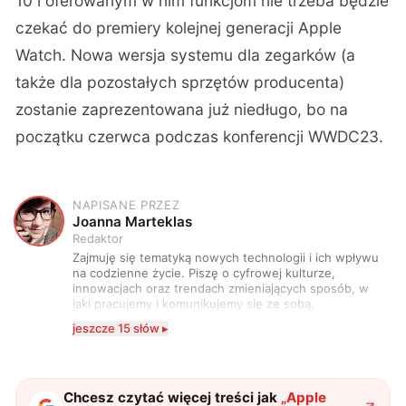
10 i oferowanym w nim funkcjom nie trzeba będzie
czekać do premiery kolejnej generacji Apple
Watch. Nowa wersja systemu dla zegarków (a
także dla pozostałych sprzętów producenta)
zostanie zaprezentowana już niedługo, bo na
początku czerwca podczas konferencji WWDC23.
NAPISANE PRZEZ
J
Joanna Marteklas
Redaktor
Zajmuję się tematyką nowych technologii i ich wpływu
na codzienne życie. Piszę o cyfrowej kulturze,
innowacjach oraz trendach zmieniających sposób, w
jaki pracujemy i komunikujemy się ze sobą.
Szczególnie interesuje mnie relacja między rozwojem
jeszcze 15 słów ▸
technologii a współczesną popkulturą. W wolnych
chwilach zakopuję się w książkach i komiksach —
najczęściej w fantastyce i wuxia.
Chcesz czytać więcej treści jak
„
Apple