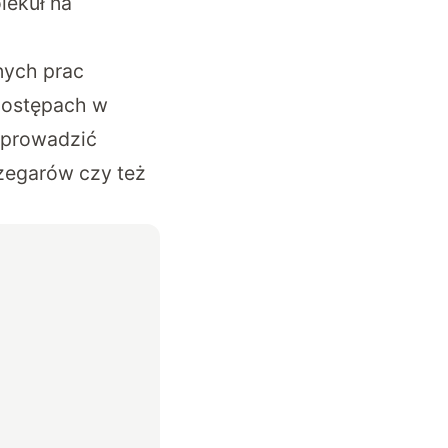
ekuł na
nych prac
 postępach w
oprowadzić
 zegarów czy też