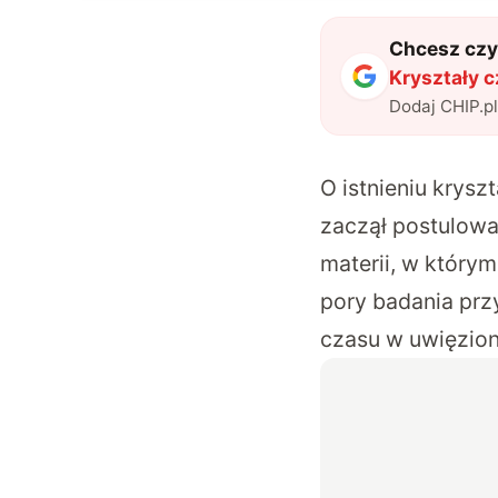
Chcesz czyt
Kryształy c
ważnego
"
?
Dodaj CHIP.p
O istnieniu krys
zaczął postulowa
materii, w który
pory badania prz
czasu w uwięzion