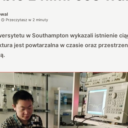
owal
Przeczytasz w
2
minuty
rsytetu w Southampton wykazali istnienie cią
ktura jest powtarzalna w czasie oraz przestrzeni
ą.