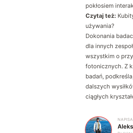
pokłosiem intera
Czytaj też:
Kubit
używania?
Dokonania badacz
dla innych zespo
wszystkim o prz
fotonicznych. Z 
badań, podkreśla
dalszych wysiłkó
ciągłych kryszta
NAPISA
Alek
A