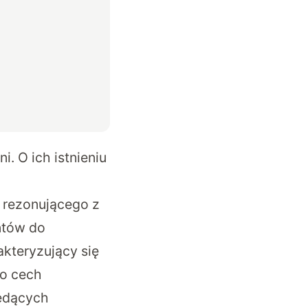
i. O ich istnieniu
a rezonującego z
ntów do
akteryzujący się
go cech
będących