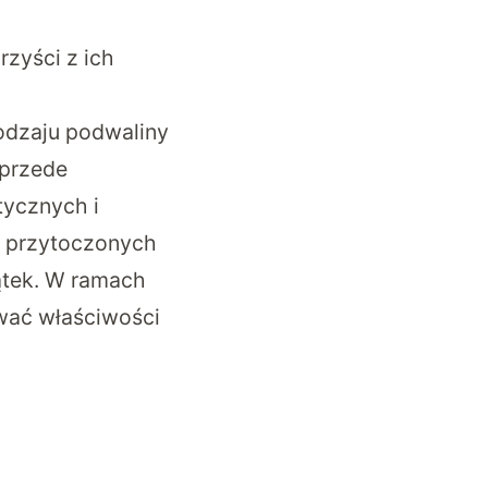
rzyści z ich
odzaju podwaliny
 przede
ycznych i
w przytoczonych
ątek. W ramach
wać właściwości