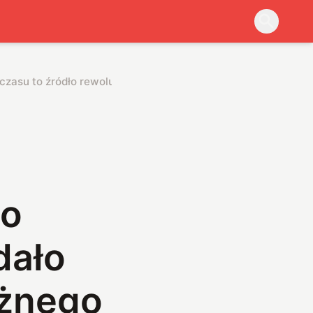
czasu to źródło rewolucji, a niedawno udało się zrobić z nim
ło
dało
ażnego