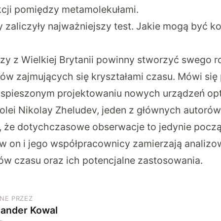
kcji pomiędzy metamolekułami.
y zaliczyły najważniejszy test. Jakie mogą być ko
y z Wielkiej Brytanii powinny stworzyć swego r
łów zajmujących się kryształami czasu. Mówi się
yspieszonym projektowaniu nowych urządzeń opt
kolei Nikolay Zheludev, jeden z głównych autoró
, że dotychczasowe obserwacje to jedynie pocz
w on i jego współpracownicy zamierzają analizo
łów czasu oraz ich potencjalne zastosowania.
NE PRZEZ
sander Kowal