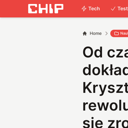
Tech
Tes
Home
Nau
Od cz
dokład
Kryszt
rewolu
się zr