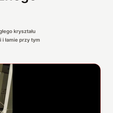
głego kryształu
 i łamie przy tym