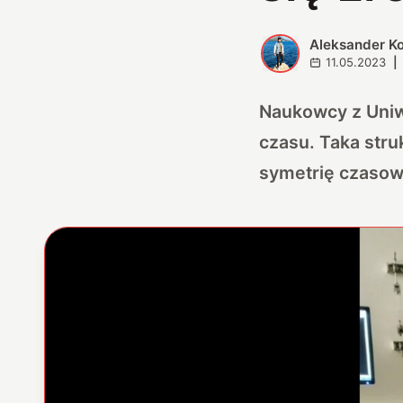
Aleksander K
A
11.05.2023
|
Naukowcy z Uniwe
czasu. Taka stru
symetrię czasow