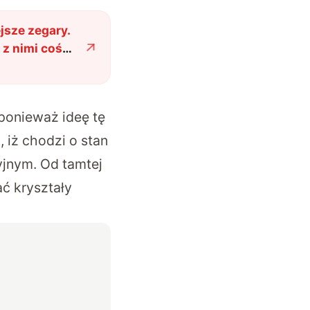
jsze zegary.
 z nimi coś
ponieważ ideę tę
 iż chodzi o stan
yjnym. Od tamtej
ć kryształy