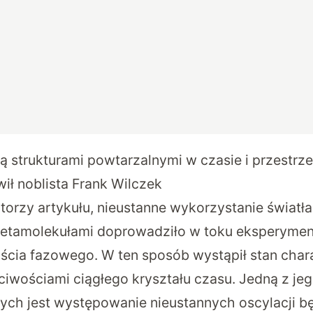
ą strukturami powtarzalnymi w czasie i przestrzen
ił noblista Frank Wilczek
utorzy artykułu, nieustanne wykorzystanie światł
etamolekułami doprowadziło w toku eksperyme
jścia fazowego. W ten sposób wystąpił stan char
iwościami ciągłego kryształu czasu. Jedną z je
ych jest występowanie nieustannych oscylacji 