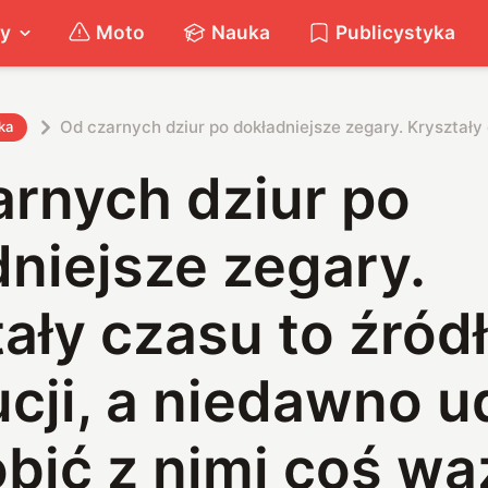
ty
Moto
Nauka
Publicystyka
Od czarnych dziur po dokładniejsze zegary. Kryształy 
ka
arnych dziur po
niejsze zegary.
ały czasu to źród
cji, a niedawno u
obić z nimi coś w