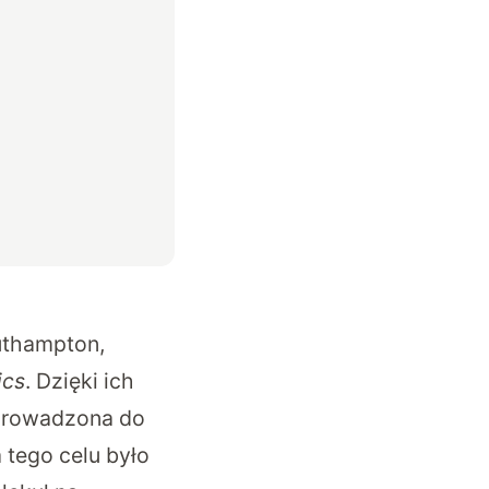
uthampton,
ics
. Dzięki ich
oprowadzona do
 tego celu było