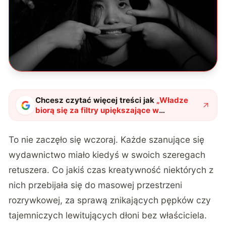
Chcesz czytać więcej treści jak
„
Władze
biorą się za filtry upiększające w
aplikacjach. I bardzo dobrze
"
?
To nie zaczęło się wczoraj. Każde szanujące się
wydawnictwo miało kiedyś w swoich szeregach
retuszera. Co jakiś czas kreatywność niektórych z
nich przebijała się do masowej przestrzeni
rozrywkowej, za sprawą znikających pępków czy
tajemniczych lewitujących dłoni bez właściciela.