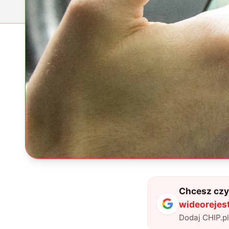
Chcesz czyt
wideorejest
Dodaj CHIP.p