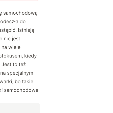
rkę samochodową
 odeszła do
stąpić. Istnieją
 nie jest
 na wiele
tofokusem, kiedy
 Jest to też
 na specjalnym
warki, bo takie
erki samochodowe