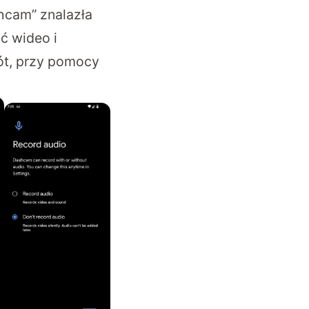
hcam” znalazła
ć wideo i
ót, przy pomocy