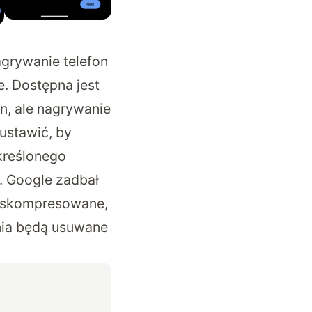
agrywanie telefon
e. Dostępna jest
n, ale nagrywanie
ustawić, by
kreślonego
. Google zadbał
yć skompresowane,
nia będą usuwane