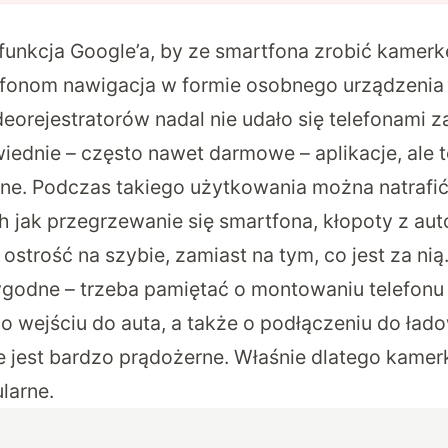
funkcja Google’a, by ze smartfona zrobić kame
rtfonom nawigacja w formie osobnego urządzenia
deorejestratorów nadal nie udało się telefonami za
ednie – często nawet darmowe – aplikacje, ale to
lne. Podczas takiego użytkowania można natrafić
h jak przegrzewanie się smartfona, kłopoty z au
ostrość na szybie, zamiast na tym, co jest za nią.
godne – trzeba pamiętać o montowaniu telefonu
 wejściu do auta, a także o podłączeniu do łado
e jest bardzo prądożerne. Właśnie dlatego kam
larne.