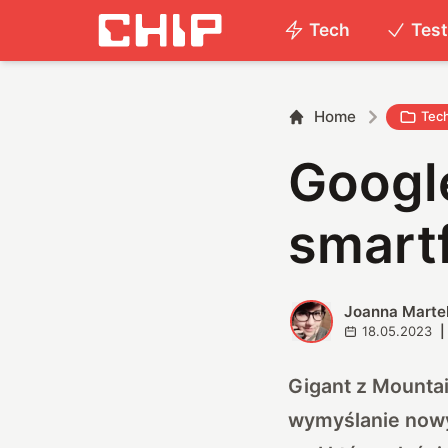
Tech
Tes
Home
Tec
Googl
smart
Joanna Marte
J
18.05.2023
|
Gigant z Mountai
wymyślanie nowyc