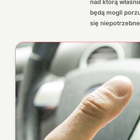
nad którą właśni
będą mogli porzu
się niepotrzebne