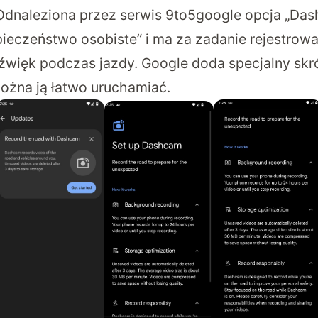
Odnaleziona przez serwis
9to5google
opcja „Das
pieczeństwo osobiste” i ma za zadanie rejestrowa
dźwięk podczas jazdy. Google doda specjalny skr
ożna ją łatwo uruchamiać.