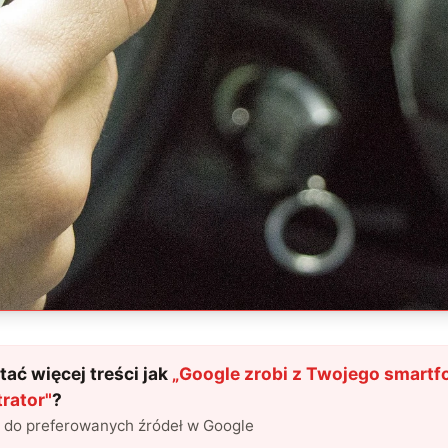
ać więcej treści jak
„
Google zrobi z Twojego smartf
rator
"
?
l do preferowanych źródeł w Google