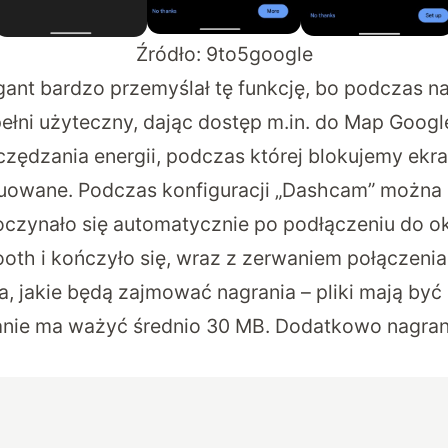
Źródło:
9to5google
igant bardzo przemyślał tę funkcję, bo podczas n
pełni użyteczny, dając dostęp m.in. do Map Googl
czędzania energii, podczas której blokujemy ekra
nuowane. Podczas konfiguracji „Dashcam” można 
czynało się automatycznie po podłączeniu do o
ooth i kończyło się, wraz z zerwaniem połączenia
sca, jakie będą zajmować nagrania – pliki mają b
anie ma ważyć średnio 30 MB. Dodatkowo nagra