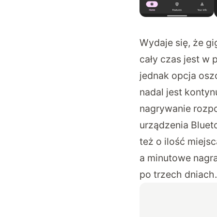
Wydaje się, że g
cały czas jest w 
jednak opcja osz
nadal jest konty
nagrywanie rozpo
urządzenia Bluet
też o ilość miej
a minutowe nagr
po trzech dniach.