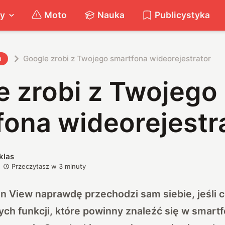
ty
Moto
Nauka
Publicystyka
Google zrobi z Twojego smartfona wideorejestrator
h
e zrobi z Twojego
fona wideorejestr
klas
Przeczytasz w
3
minuty
n View naprawdę przechodzi sam siebie, jeśli c
h funkcji, które powinny znaleźć się w smartfo