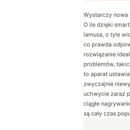
Wystarczy nowa 
O ile dzięki sma
lamusa, o tyle wi
co prawda odpowi
rozwiązanie idea
problemów, takic
to aparat ustawia 
zwyczajnie niewy
uchwycie zaraz po
ciągłe nagrywani
są cały czas popu