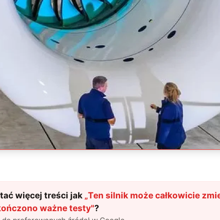
ać więcej treści jak
„
Ten silnik może całkowicie zmi
Ukończono ważne testy
"
?