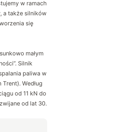
estujemy w ramach
 a także silników
tworzenia się
stosunkowo małym
ści”. Silnik
palania paliwa w
 Trent). Według
iągu od 11 kN do
wijane od lat 30.