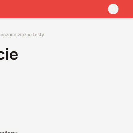
kończono ważne testy
cie
asilany