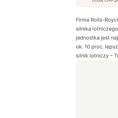
Dodaj CHIP.p
Firma Rolls-Royc
silnika lotnicze
jednostka jest na
ok. 10 proc. lep
silnik lotniczy – 