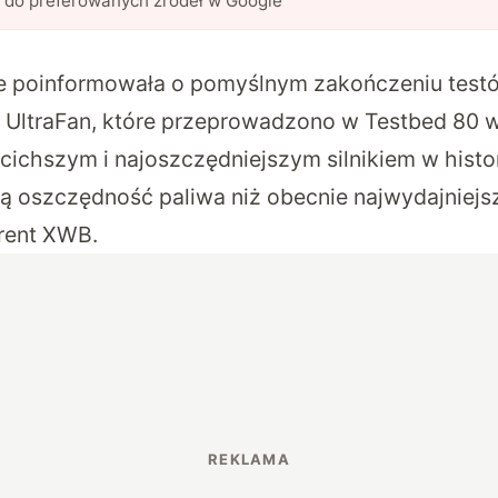
l do preferowanych źródeł w Google
e
poinformowała o pomyślnym zakończeniu testó
go UltraFan, które przeprowadzono w Testbed 80
jcichszym i najoszczędniejszym silnikiem w histo
szą oszczędność paliwa niż obecnie najwydajniejs
Trent XWB.