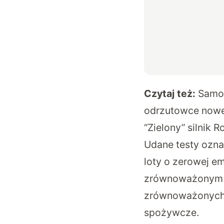
Czytaj też:
Samol
odrzutowce nowej
“Zielony” silnik 
Udane testy oznac
loty o zerowej em
zrównoważonym p
zrównoważonych 
spożywcze.