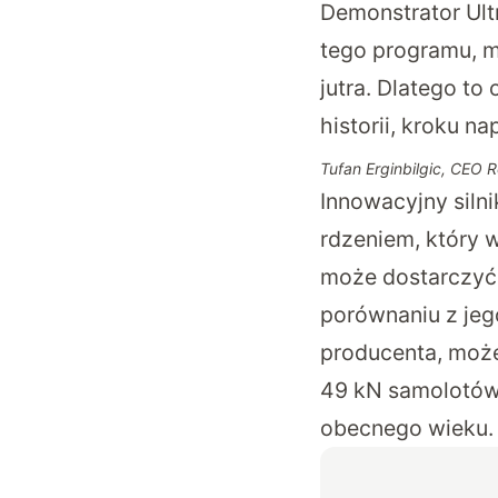
Demonstrator Ult
tego programu, ma
jutra. Dlatego to
historii, kroku n
Tufan Erginbilgic, CEO 
Innowacyjny siln
rdzeniem, który w
może dostarczyć
porównaniu z je
producenta, może
49 kN samolotów 
obecnego wieku.