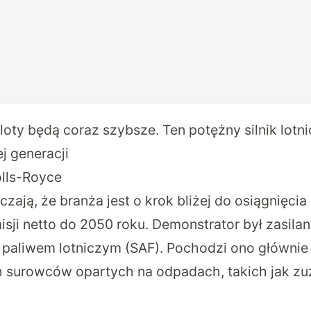
oty będą coraz szybsze. Ten potężny silnik lotn
 generacji
Rolls-Royce
zają, że branża jest o krok bliżej do osiągnięcia 
isji netto do 2050 roku. Demonstrator był zasila
aliwem lotniczym (SAF). Pochodzi ono głównie
surowców opartych na odpadach, takich jak zuż