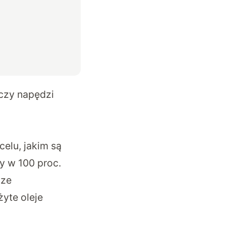
iczy napędzi
celu, jakim są
ny w 100 proc.
 ze
yte oleje