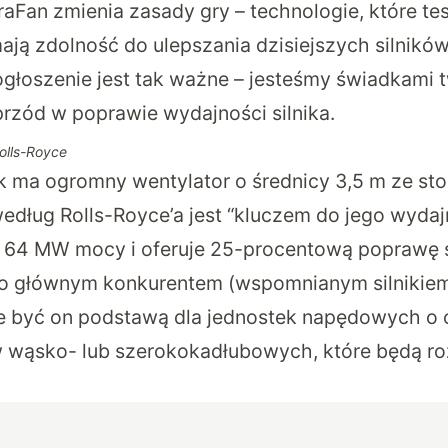
raFan zmienia zasady gry – technologie, które t
ją zdolność do ulepszania dzisiejszych silników,
 ogłoszenie jest tak ważne – jesteśmy świadkami 
aprzód w poprawie wydajności silnika.
Rolls-Royce
ik ma ogromny wentylator o średnicy 3,5 m ze 
edług Rolls-Royce’a jest “kluczem do jego wydajno
 64 MW mocy i oferuje 25-procentową poprawę s
go głównym konkurentem (wspomnianym silnikiem
 być on podstawą dla jednostek napędowych o c
wąsko- lub szerokokadłubowych, które będą roz