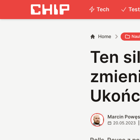
Tech
Tes
Home
Nau
Ten si
zmieni
Ukońc
Marcin Powę
M
20.05.2023
|
Rolls-Royce z po