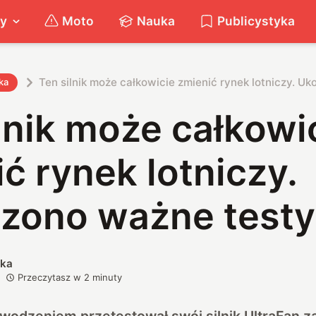
ty
Moto
Nauka
Publicystyka
Ten silnik może całkowicie zmienić rynek lotniczy. U
ka
lnik może całkowi
ć rynek lotniczy.
zono ważne testy
ska
Przeczytasz w
2
minuty
wodzeniem przetestował swój silnik UltraFan z