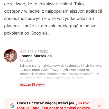
oczekiwać, że to cokolwiek zmieni. Tako,
dostępny w jednej z najpopularniejszych aplikacji
społecznościowych – o ile wszystko pójdzie z
planem – może skutecznie odciągnąć młodsze
pokolenie od Google’a.
NAPISANE PRZEZ
J
Joanna Marteklas
Redaktor
Zajmuję się tematyką nowych technologii i ich wpływu
na codzienne życie. Piszę o cyfrowej kulturze,
innowacjach oraz trendach zmieniających sposób, w
jaki pracujemy i komunikujemy się ze sobą.
Szczególnie interesuje mnie relacja między rozwojem
jeszcze 15 słów ▸
technologii a współczesną popkulturą. W wolnych
chwilach zakopuję się w książkach i komiksach —
najczęściej w fantastyce i wuxia.
Chcesz czytać więcej treści jak
„
TikTok
testuje Tako. Ten chatbot zmieni oblicze