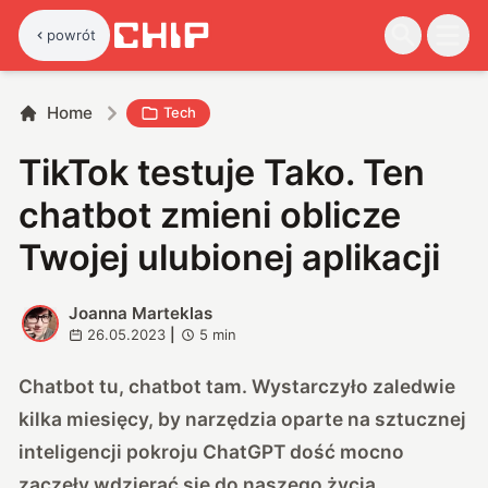
powrót
Home
Tech
TikTok testuje Tako. Ten
chatbot zmieni oblicze
Twojej ulubionej aplikacji
Joanna Marteklas
J
26.05.2023
|
5
min
Chatbot tu, chatbot tam. Wystarczyło zaledwie
kilka miesięcy, by narzędzia oparte na sztucznej
inteligencji pokroju ChatGPT dość mocno
zaczęły wdzierać się do naszego życia.