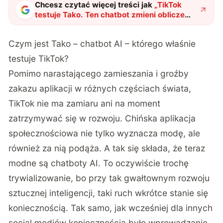
Chcesz czytać więcej treści jak
„
TikTok
testuje Tako. Ten chatbot zmieni oblicze
Twojej ulubionej aplikacji
"
?
Czym jest Tako – chatbot AI – którego właśnie
testuje TikTok?
Pomimo narastającego zamieszania i groźby
zakazu aplikacji w różnych częściach świata,
TikTok nie ma zamiaru ani na moment
zatrzymywać się w rozwoju. Chińska aplikacja
społecznościowa nie tylko wyznacza modę, ale
również za nią podąża. A tak się składa, że teraz
modne są chatboty AI. To oczywiście trochę
trywializowanie, bo przy tak gwałtownym rozwoju
sztucznej inteligencji, taki ruch wkrótce stanie się
koniecznością. Tak samo, jak wcześniej dla innych
social mediów koniecznością było wprowadzanie