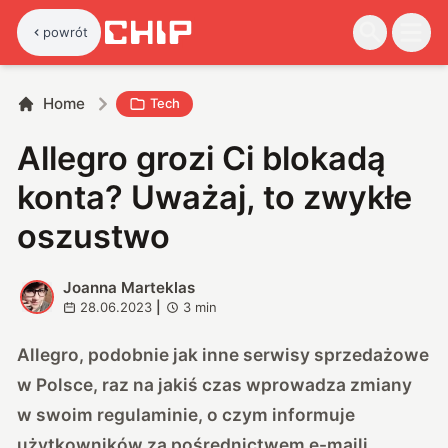
powrót
Home
Tech
Allegro grozi Ci blokadą
konta? Uważaj, to zwykłe
oszustwo
Joanna Marteklas
J
28.06.2023
|
3
min
Allegro, podobnie jak inne serwisy sprzedażowe
w Polsce, raz na jakiś czas wprowadza zmiany
w swoim regulaminie, o czym informuje
użytkowników za pośrednictwem e-maili.