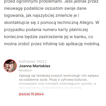
przed ogromnymi problemami. Jeśli jednak przez
nieuwagę podaliście oszustom swoje dane
logowania, jak najszybciej zmieńcie je i
skontaktujcie się z pomocą techniczną Allegro. W
przypadku podania numeru karty płatniczej
konieczne będzie zastrzeżenie jej w banku, co
można zrobić przez infolinię lub aplikację mobilną.
NAPISANE PRZEZ
J
Joanna Marteklas
Redaktor
Zajmuję się tematyką nowych technologii i ich wpływu
na codzienne życie. Piszę o cyfrowej kulturze,
innowacjach oraz trendach zmieniających sposób, w
jaki pracujemy i komunikujemy się ze sobą.
Szczególnie interesuje mnie relacja między rozwojem
jeszcze 15 słów ▸
technologii a współczesną popkulturą. W wolnych
chwilach zakopuję się w książkach i komiksach —
najczęściej w fantastyce i wuxia.