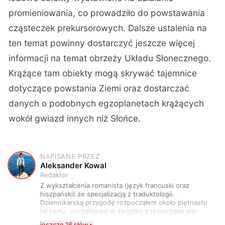
promieniowania, co prowadziło do powstawania
cząsteczek prekursorowych. Dalsze ustalenia na
ten temat powinny dostarczyć jeszcze więcej
informacji na temat obrzeży Układu Słonecznego.
Krążące tam obiekty mogą skrywać tajemnice
dotyczące powstania Ziemi oraz dostarczać
danych o podobnych egzoplanetach krążących
wokół gwiazd innych niż Słońce.
NAPISANE PRZEZ
A
Aleksander Kowal
Redaktor
Z wykształcenia romanista (język francuski oraz
hiszpański) ze specjalizacją z traduktologii.
Dziennikarską przygodę rozpocząłem około piętnastu
lat temu, początkowo w związku z recenzjami gier
komputerowych i filmów. Obecnie publikuję
jeszcze 16 słów ▸