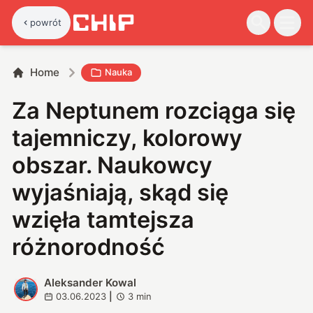
powrót
Home
Nauka
Za Neptunem rozciąga się
tajemniczy, kolorowy
obszar. Naukowcy
wyjaśniają, skąd się
wzięła tamtejsza
różnorodność
Aleksander Kowal
A
03.06.2023
|
3
min