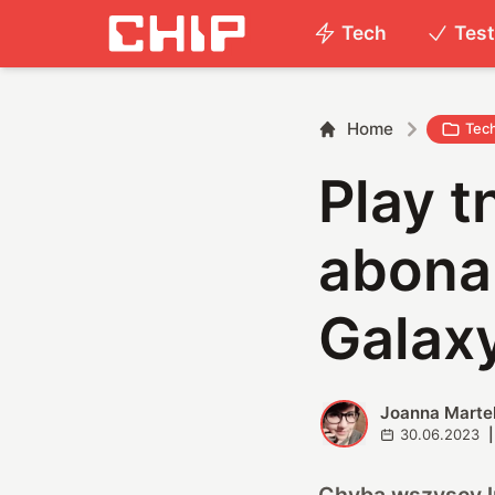
Tech
Tes
Home
Tec
Play t
abona
Galaxy
Joanna Marte
J
30.06.2023
|
Chyba wszyscy lu