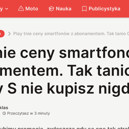
ty
Moto
Nauka
Publicystyka
Play tnie ceny smartfonów z abonamentem. Tak tanio Ga
h
nie ceny smartfon
mentem. Tak tani
 S nie kupisz nig
klas
Przeczytasz w
3
minuty
bimy promocje, zwłaszcza gdy są one tak atrak