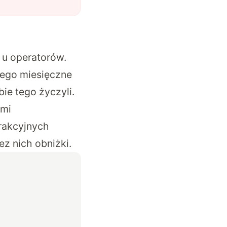
u operatorów.
tego miesięczne
ie tego życzyli.
ami
rakcyjnych
z nich obniżki.