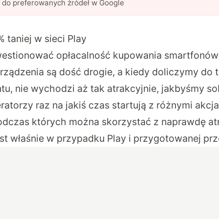
l do preferowanych źródeł w Google
taniej w sieci Play
estionować opłacalność kupowania smartfonów 
ządzenia są dość drogie, a kiedy doliczymy do 
u, nie wychodzi aż tak atrakcyjnie, jakbyśmy sob
atorzy raz na jakiś czas startują z różnymi akcj
odczas których można skorzystać z naprawdę at
st właśnie w przypadku Play i przygotowanej prze