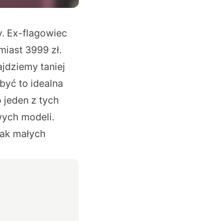
. Ex-flagowiec
miast 3999 zł.
ajdziemy taniej
być to idealna
 jeden z tych
ych modeli.
tak małych