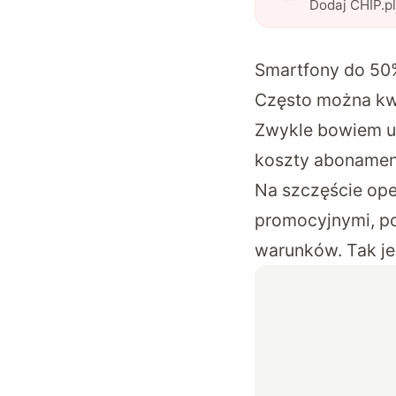
Dodaj CHIP.p
Smartfony do 50% 
Często można kw
Zwykle bowiem ur
koszty abonament
Na szczęście oper
promocyjnymi, p
warunków. Tak je