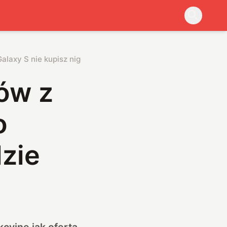
laxy S nie kupisz nigdzie
ów z
o
dzie
cyjne jak oferta,