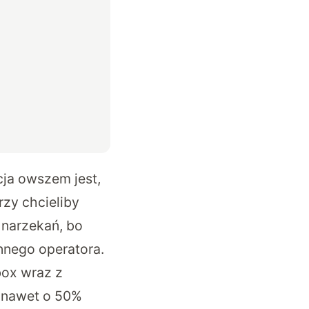
ja owszem jest,
órzy chcieliby
 narzekań, bo
nnego operatora.
box wraz z
e nawet o 50%