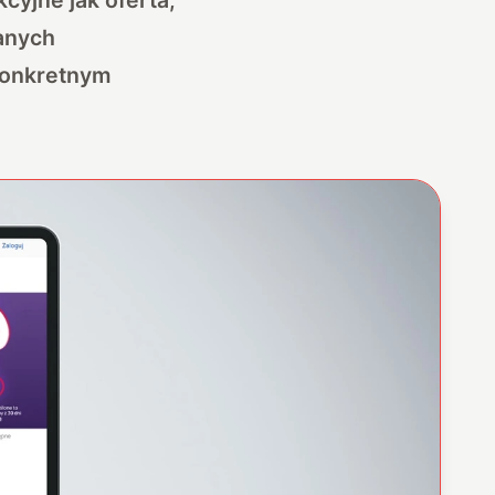
ranych
konkretnym