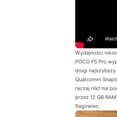
Wydajności nikom
POCO F5 Pro wyp
drugi najszybszy
Qualcomm Snapdr
raczej nikt nie p
przez 12 GB RAM-u
flagowiec.