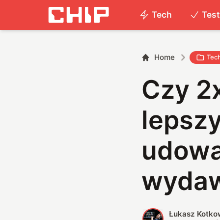
Tech
Tes
Home
Tec
Czy 2
lepsz
udowa
wydaw
Łukasz Kotko
Ł