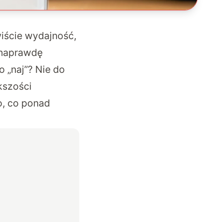
iście wydajność,
y naprawdę
 „naj”? Nie do
kszości
o, co ponad