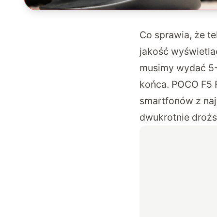
Co sprawia, że t
jakość wyświetla
musimy wydać 5-6
końca. POCO F5 P
smartfonów z naj
dwukrotnie drożs