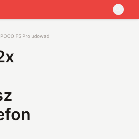
 POCO F5 Pro udowadnia, że nie musisz wydawać fortuny na 
2x
sz
efon