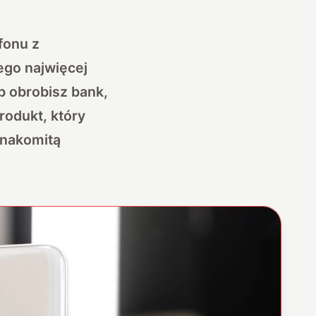
fonu z
ego najwięcej
b obrobisz bank,
produkt, który
znakomitą