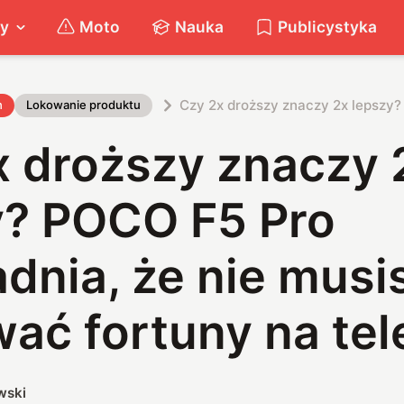
ty
Moto
Nauka
Publicystyka
Czy 2x droższy znaczy 2x lepszy?
h
Lokowanie produktu
x droższy znaczy 
y? POCO F5 Pro
dnia, że nie musi
ać fortuny na tel
wski