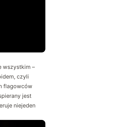
 wszystkim –
idem, czyli
em flagowców
spierany jest
eruje niejeden