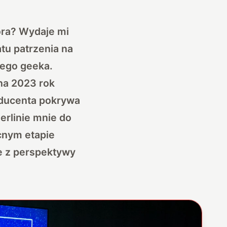
ora? Wydaje mi
atu patrzenia na
ego geeka.
na 2023 rok
oducenta pokrywa
erlinie mnie do
cnym etapie
e z perspektywy