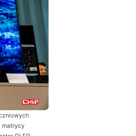
yczniowych
 matrycy
Master OLED