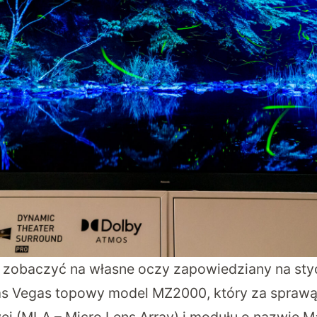
zobaczyć na własne oczy zapowiedziany na st
as Vegas topowy model MZ2000, który za sprawą
 (MLA – Micro Lens Array) i modułu o nazwie 