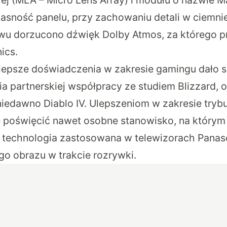
 jasność panelu, przy zachowaniu detali w ciemni
wu dorzucono dźwięk Dolby Atmos, za którego p
ics.
a lepsze doświadczenia w zakresie gamingu dało 
a partnerskiej współpracy ze studiem Blizzard,
niedawno Diablo IV. Ulepszeniom w zakresie tr
 poświęcić nawet osobne stanowisko, na którym
k technologia zastosowana w telewizorach Pana
go obrazu w trakcie rozrywki.