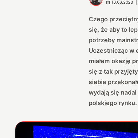
16.06.2023
|
Czego przeciętn
się, że aby to l
potrzeby mainst
Uczestnicząc w 
miałem okazję pr
się z tak przyję
siebie przekonał
wydają się nadal
polskiego rynku.