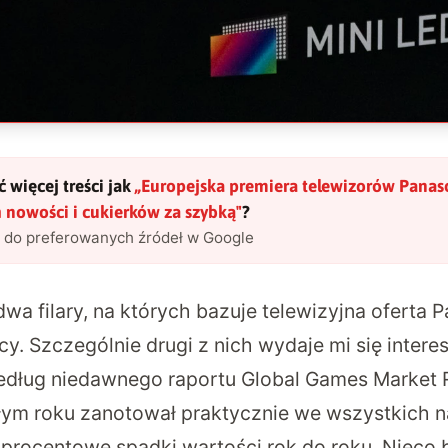
 więcej treści jak
„
Europejska premiera telewizorów Panaso
 nowości i cukierków za szybką
"
?
l do preferowanych źródeł w Google
dwa filary, na których bazuje telewizyjna oferta 
y. Szczególnie drugi z nich wydaje mi się intere
edług niedawnego raportu Global Games Market R
ym roku zanotował praktycznie we wszystkich 
procentowe spadki wartości rok do roku. Nieco b