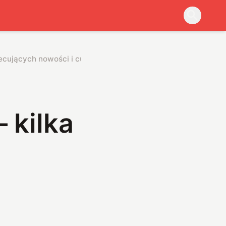
iecujących nowości i cukierków za szybką
 kilka