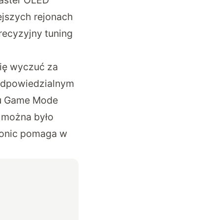
ejszych rejonach
recyzyjny tuning
się wyczuć za
 odpowiedzialnym
ybu Game Mode
 można było
sonic pomaga w