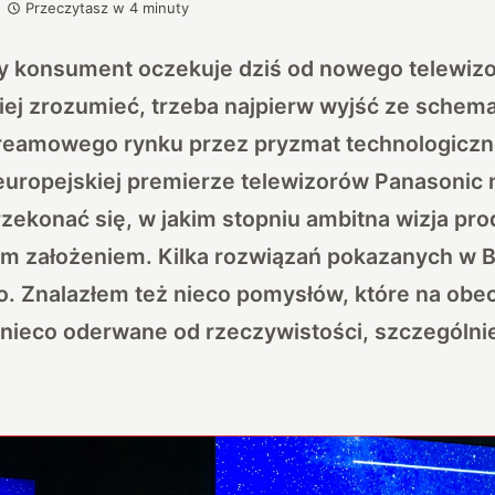
Przeczytasz w
4
minuty
y konsument oczekuje dziś od nowego telewiz
epiej zrozumieć, trzeba najpierw wyjść ze schem
reamowego rynku przez pryzmat technologiczn
europejskiej premierze telewizorów Panasonic 
zekonać się, w jakim stopniu ambitna wizja pr
tym założeniem. Kilka rozwiązań pokazanych w B
o. Znalazłem też nieco pomysłów, które na obe
 nieco oderwane od rzeczywistości, szczególni