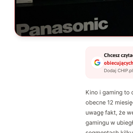
Chcesz czytać
obiecujących
Dodaj CHIP.p
Kino i gaming to 
obecne 12 miesięc
uwagę fakt, że w
gamingu w ubiegł
segmentach kilku