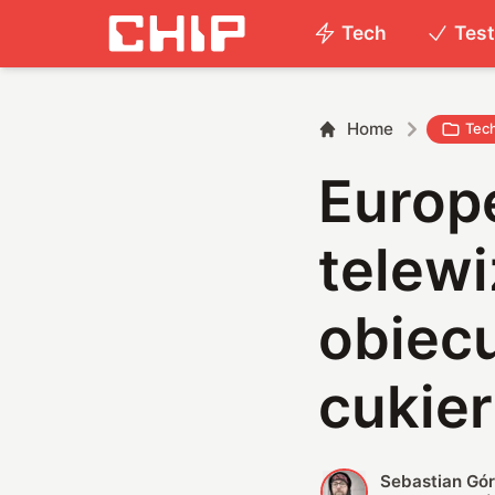
Tech
Tes
Home
Tec
Europ
telewi
obiec
cukie
Sebastian Gór
S