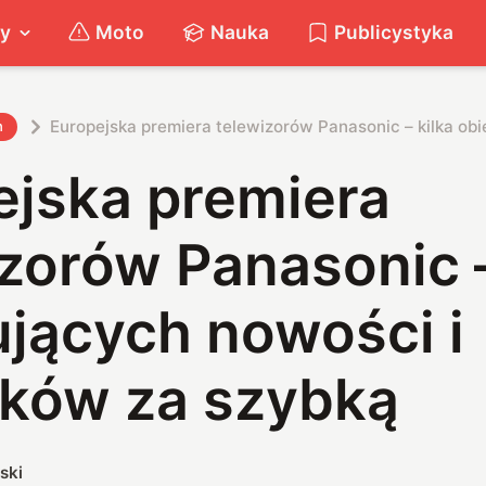
ty
Moto
Nauka
Publicystyka
Europejska premiera telewizorów Panasonic – kilka ob
h
ejska premiera
zorów Panasonic –
ujących nowości i
rków za szybką
ski