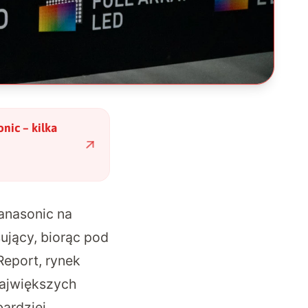
nic – kilka
Panasonic na
sujący, biorąc pod
eport, rynek
największych
ardziej