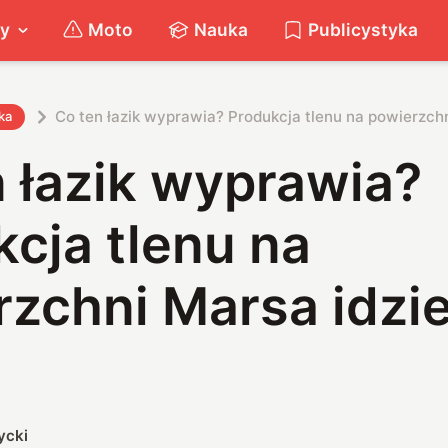
ty
Moto
Nauka
Publicystyka
Co ten łazik wyprawia? Produkcja tlenu na powierzchn
ka
 łazik wyprawia?
cja tlenu na
zchni Marsa idzie
ycki