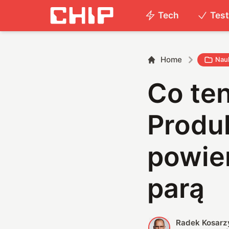
Tech
Tes
Home
Nau
Co ten
Produk
powier
parą
Radek Kosarz
R