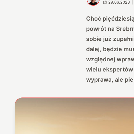
29.06.2023
|
Choć pięćdziesią
powrót na Srebrn
sobie już zupełn
dalej, będzie mus
względnej wprawy
wielu ekspertów 
wyprawa, ale pie