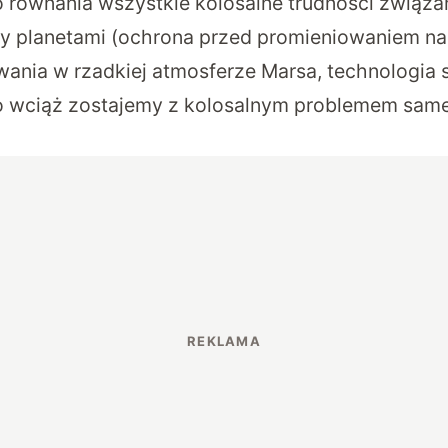
 równania wszystkie kolosalne trudności związ
y planetami (ochrona przed promieniowaniem na 
ania w rzadkiej atmosferze Marsa, technologia s
 to wciąż zostajemy z kolosalnym problemem sam