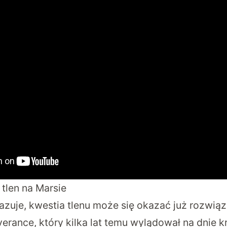
tlen na Marsie
azuje, kwestia tlenu może się okazać już rozwiąz
erance, który kilka lat temu wylądował na dnie k