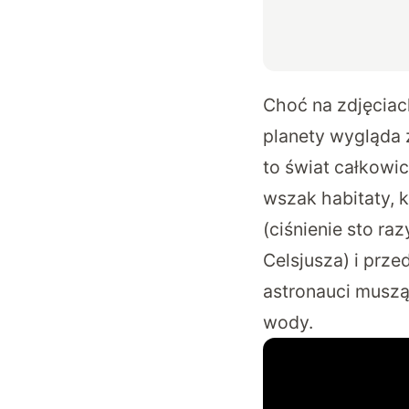
Choć na zdjęciac
planety wygląda z
to świat całkowi
wszak habitaty, 
(ciśnienie sto ra
Celsjusza) i prz
astronauci muszą
wody.