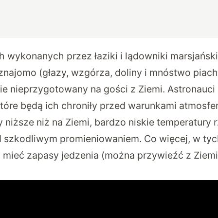
h wykonanych przez łaziki i lądowniki marsjańsk
najomo (głazy, wzgórza, doliny i mnóstwo piachu
cie nieprzygotowany na gości z Ziemi. Astronauc
które będą ich chroniły przed warunkami atmosf
zy niższe niż na Ziemi, bardzo niskie temperatury 
ed szkodliwym promieniowaniem. Co więcej, w ty
 mieć zapasy jedzenia (można przywieźć z Ziemi) 