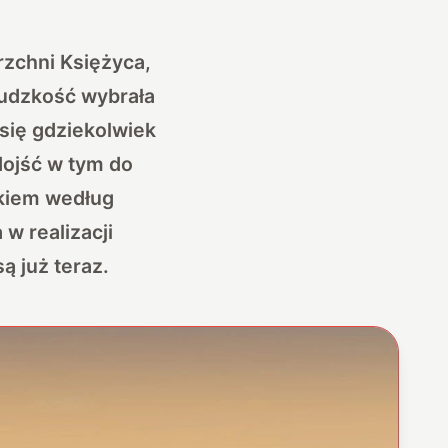
rzchni Księżyca,
 ludzkość wybrała
się gdziekolwiek
 dojść w tym do
okiem według
w realizacji
 już teraz.