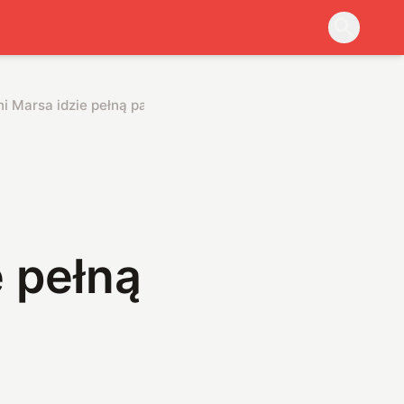
i Marsa idzie pełną parą
 pełną