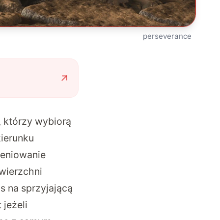
perseverance
, którzy wybiorą
kierunku
ieniowanie
wierzchni
s na sprzyjającą
jeżeli