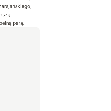
marsjańskiego,
noszą
pełną parą.