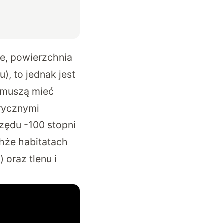
ie, powierzchnia
), to jednak jest
i muszą mieć
erycznymi
rzędu -100 stopni
chże habitatach
oraz tlenu i