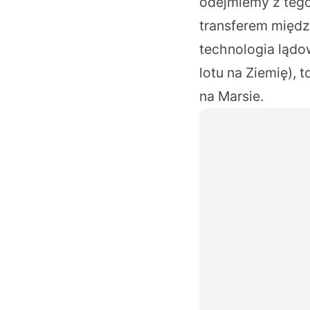
odejmiemy z tego
transferem międz
technologia lądow
lotu na Ziemię),
na Marsie.