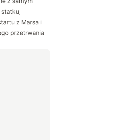
ane z samym
statku,
tartu z Marsa i
ego przetrwania