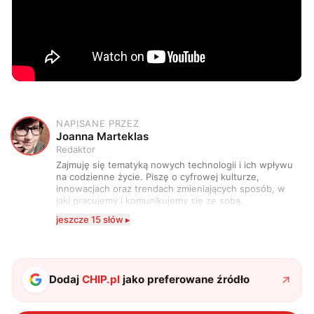
NAPISANE PRZEZ
J
Joanna Marteklas
Redaktor
Zajmuję się tematyką nowych technologii i ich wpływu
na codzienne życie. Piszę o cyfrowej kulturze,
innowacjach oraz trendach zmieniających sposób, w
jaki pracujemy i komunikujemy się ze sobą.
Szczególnie interesuje mnie relacja między rozwojem
jeszcze 15 słów ▸
technologii a współczesną popkulturą. W wolnych
chwilach zakopuję się w książkach i komiksach —
najczęściej w fantastyce i wuxia.
Dodaj
CHIP.pl
jako preferowane źródło