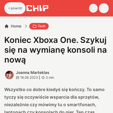
powrót
Home
Tech
Koniec Xboxa One. Szykuj
się na wymianę konsoli na
nową
Joanna Marteklas
J
19.06.2023
|
3
min
Wszystko co dobre kiedyś się kończy. To samo
tyczy się oczywiście wsparcia dla sprzętów,
niezależnie czy mówimy tu o smartfonach,
laptopach czy konsolach do gier. Ten czas