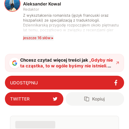
A
Aleksander Kowal
Redaktor
Z wykształcenia romanista (język francuski oraz
hiszpański) ze specjalizacją z traduktologii.
Dziennikarską przygodę rozpocząłem około piętnastu
lat temu, początkowo w związku z recenzjami gier
komputerowych i filmów. Obecnie publikuję
jeszcze 16 słów ▸
zdecydowanie częściej na tematy związane z nauką
oraz technologią. W wolnym czasie uwielbiam
podróżować, śledzić kinowe i książkowe nowości, a
także uprawiać oraz oglądać sport.
Chcesz czytać więcej treści jak
„
Gdyby nie
ta cząstka, to w ogóle byśmy nie istnieli.
Właśnie wykonano rekordowo dokładny
pomiar jej masy
"
?
UDOSTĘPNIJ
TWITTER
Kopiuj