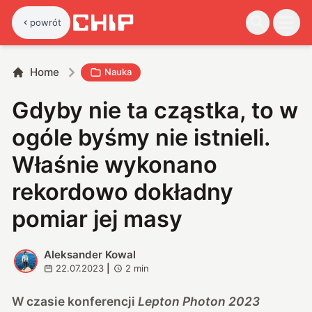
powrót
Home
Nauka
Gdyby nie ta cząstka, to w
ogóle byśmy nie istnieli.
Właśnie wykonano
rekordowo dokładny
pomiar jej masy
Aleksander Kowal
A
22.07.2023
|
2
min
W czasie konferencji
Lepton Photon 2023