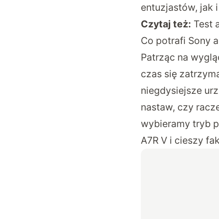
entuzjastów, jak i
Czytaj też:
Test 
Co potrafi Sony 
Patrząc na wyglą
czas się zatrzym
niegdysiejsze urz
nastaw, czy racz
wybieramy tryb p
A7R V i cieszy fa