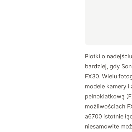
Plotki o nadejści
bardziej, gdy So
FX30. Wielu foto
modele kamery i 
pełnoklatkową (FX
możliwościach FX
a6700 istotnie ł
niesamowite możl