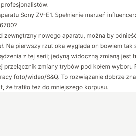
 profesjonalistów.
aparatu Sony ZV-E1. Spełnienie marzeń influence
a6700?
d zewnętrzny nowego aparatu, można by odnieść
ał. Na pierwszy rzut oka wygląda on bowiem tak 
ądzenia z tej serii; jedyną widoczną zmianą jest t
ej przełącznik zmiany trybów pod kołem wyboru
racy foto/wideo/S&Q. To rozwiązanie dobrze znan
kt, że trafiło też do mniejszego korpusu.