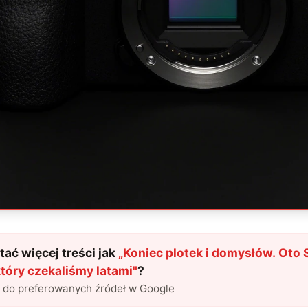
ać więcej treści jak
„
Koniec plotek i domysłów. Oto 
który czekaliśmy latami
"
?
l do preferowanych źródeł w Google