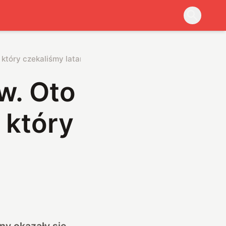
 który czekaliśmy latami
w. Oto
 który
ny okazały się