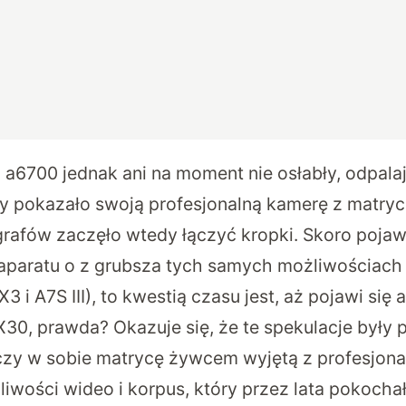
u a6700 jednak ani na moment nie osłabły, odpala
ny pokazało swoją profesjonalną kamerę z matryc
grafów zaczęło wtedy łączyć kropki. Skoro pojaw
aparatu o z grubsza tych samych możliwościach
3 i A7S III), to kwestią czasu jest, aż pojawi się
30, prawda? Okazuje się, że te spekulacje były
ączy w sobie matrycę żywcem wyjętą z profesjona
iwości wideo i korpus, który przez lata pokocha