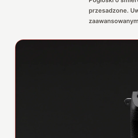
przesadzone. Uwi
zaawansowanym d