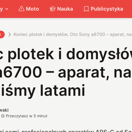
ty
Moto
Nauka
Publicystyka
Koniec plotek i domysłów. Oto Sony a6700 – aparat, na
h
 plotek i domysłó
6700 – aparat, na
iśmy latami
wski
Przeczytasz w
5
minut
ci semi-profesjonalnych aparatów APS-C od So