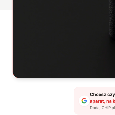
Chcesz czyt
aparat, na 
Dodaj CHIP.p