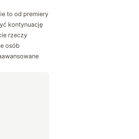
ie to od premiery
yć kontynuację
ie rzeczy
le osób
zaawansowane