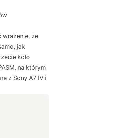
rów
 wrażenie, że
samo, jak
rzecie koło
 PASM, na którym
e z Sony A7 IV i