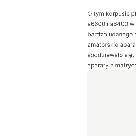
O tym korpusie p
a6600 i a6400 w
bardzo udanego a
amatorskie aparat
spodziewało się,
aparaty z matryc