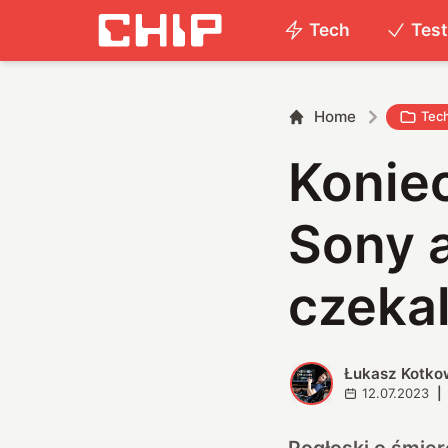
Tech
Tes
Home
Tec
Koniec
Sony a
czekal
Łukasz Kotko
Ł
12.07.2023
|
Pogłoski o śmier