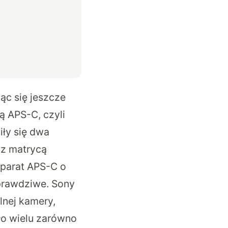
jąc się jeszcze
ą APS-C, czyli
iły się dwa
 z matrycą
 aparat APS-C o
 prawdziwe. Sony
lnej kamery,
ło wielu zarówno