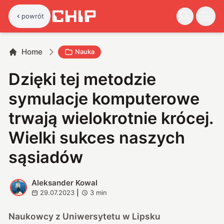
powrót
Home
Nauka
Dzięki tej metodzie
symulacje komputerowe
trwają wielokrotnie krócej.
Wielki sukces naszych
sąsiadów
Aleksander Kowal
A
29.07.2023
|
3
min
Naukowcy z Uniwersytetu w Lipsku