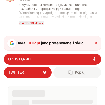
Z wykształcenia romanista (język francuski oraz
hiszpański) ze specjalizacją z traduktologii.
Dziennikarską przygodę rozpocząłem około piętnastu
lat temu, początkowo w związku z recenzjami gier
komputerowych i filmów. Obecnie publikuję
jeszcze 16 słów ▸
zdecydowanie częściej na tematy związane z nauką
oraz technologią. W wolnym czasie uwielbiam
podróżować, śledzić kinowe i książkowe nowości, a
także uprawiać oraz oglądać sport.
Dodaj
CHIP.pl
jako preferowane źródło
UDOSTĘPNIJ
TWITTER
Kopiuj