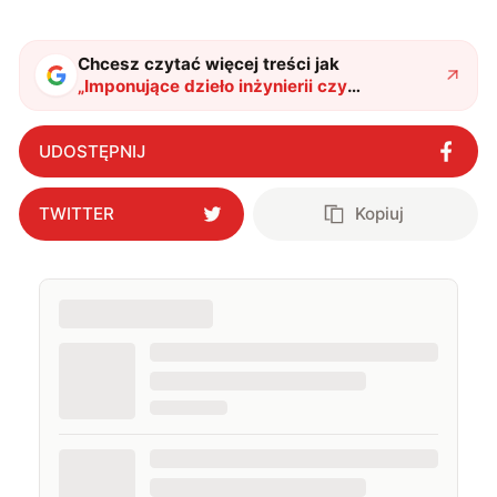
się od 2017 roku. Poza tym kocham fotografię, książki,
fantastykę i koty. W wolnych chwilach słucham muzyki
i gram w gry :)
Chcesz czytać więcej treści jak
„
Imponujące dzieło inżynierii czy
największy baner reklamowy świata? Sfera
budzi wiele kontrowersji
"
?
UDOSTĘPNIJ
TWITTER
Kopiuj