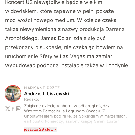
Koncert U2 niewątpliwie będzie wielkim
widowiskiem, które zapewne w pełni pokaże
możliwości nowego medium. W kolejce czeka
także niewymieniona z nazwy produkcja Darrena
Aronofskiego. James Dolan zdaje się być
przekonany o sukcesie, nie czekając bowiem na
uruchomienie Sfery w Las Vegas ma zamiar
wybudować podobną instalację także w Londynie.
NAPISANE PRZEZ
A
Andrzej Libiszewski
Redaktor
Zbłąkane dziecię Amberu, w pół drogi między
Wzorcem Porządku, a Logrusem Chaosu. Z
Ghostwheelem pod rękę, ze Spikardem w marzeniach,
earl pustki Pomiędzy, szalony książę Galerii Luster,
karta Tarota nakreślona między wtedy, a teraz. A
jeszcze 29 słów ▸
serio? Pisaniem o szeroko pojętej technice o zajmuję