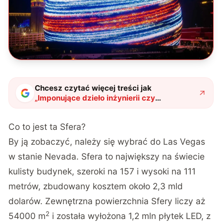
Chcesz czytać więcej treści jak
„
Imponujące dzieło inżynierii czy
największy baner reklamowy świata? Sfera
budzi wiele kontrowersji
"
?
Co to jest ta Sfera?
By ją zobaczyć, należy się wybrać do Las Vegas
w stanie Nevada. Sfera to największy na świecie
kulisty budynek, szeroki na 157 i wysoki na 111
metrów, zbudowany kosztem około 2,3 mld
dolarów. Zewnętrzna powierzchnia Sfery liczy aż
2
54000 m
i została wyłożona 1,2 mln płytek LED, z