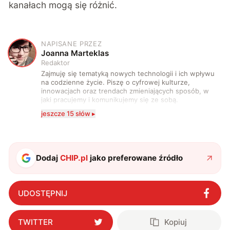
kanałach mogą się różnić.
NAPISANE PRZEZ
J
Joanna Marteklas
Redaktor
Zajmuję się tematyką nowych technologii i ich wpływu
na codzienne życie. Piszę o cyfrowej kulturze,
innowacjach oraz trendach zmieniających sposób, w
jaki pracujemy i komunikujemy się ze sobą.
Szczególnie interesuje mnie relacja między rozwojem
jeszcze 15 słów ▸
technologii a współczesną popkulturą. W wolnych
chwilach zakopuję się w książkach i komiksach —
najczęściej w fantastyce i wuxia.
Dodaj
CHIP.pl
jako preferowane źródło
UDOSTĘPNIJ
TWITTER
Kopiuj