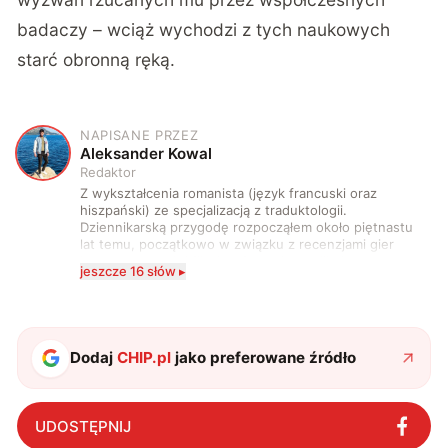
badaczy – wciąż wychodzi z tych naukowych
starć obronną ręką.
NAPISANE PRZEZ
A
Aleksander Kowal
Redaktor
Z wykształcenia romanista (język francuski oraz
hiszpański) ze specjalizacją z traduktologii.
Dziennikarską przygodę rozpocząłem około piętnastu
lat temu, początkowo w związku z recenzjami gier
komputerowych i filmów. Obecnie publikuję
jeszcze 16 słów ▸
zdecydowanie częściej na tematy związane z nauką
oraz technologią. W wolnym czasie uwielbiam
podróżować, śledzić kinowe i książkowe nowości, a
także uprawiać oraz oglądać sport.
Dodaj
CHIP.pl
jako preferowane źródło
UDOSTĘPNIJ