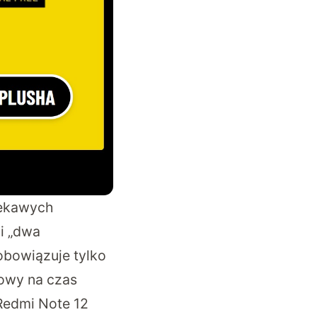
ciekawych
i „dwa
 obowiązuje tylko
owy na czas
Redmi Note 12