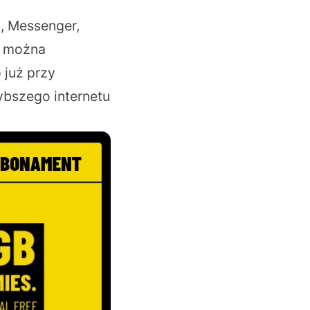
k, Messenger,
d można
 już przy
ybszego internetu