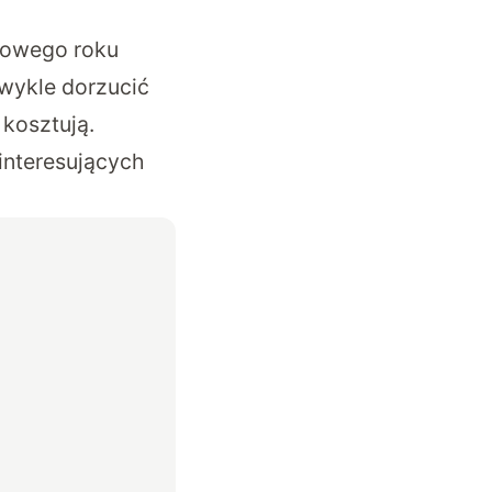
 nowego roku
zwykle dorzucić
 kosztują.
 interesujących