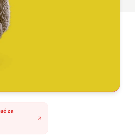
łać za