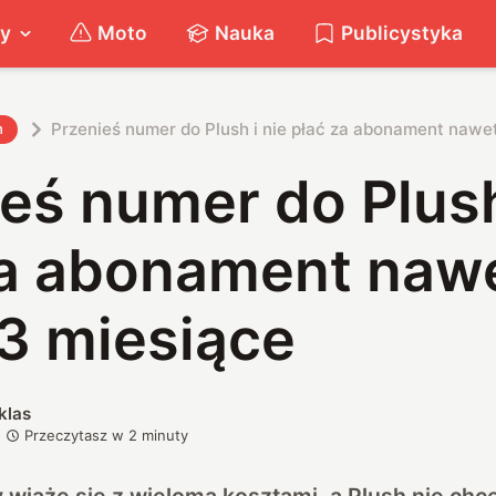
ty
Moto
Nauka
Publicystyka
Przenieś numer do Plush i nie płać za abonament nawe
h
eś numer do Plush
za abonament naw
 3 miesiące
klas
Przeczytasz w
2
minuty
 wiąże się z wieloma kosztami, a Plush nie chc