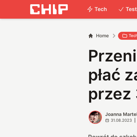
Tech
Tes
Home
Tec
Przeni
płać 
przez
Joanna Marte
J
31.08.2023
|
Powrót do szkoły