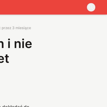
t przez 3 miesiące
 i nie
et
e dokładać do