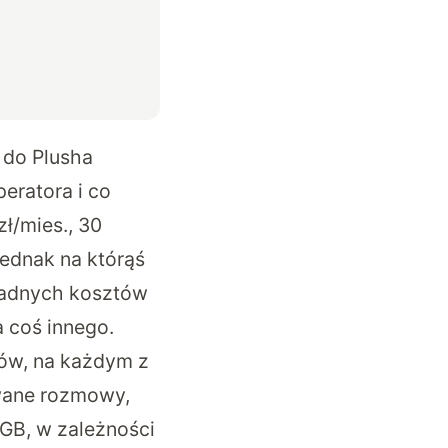
 do Plusha
eratora i co
ł/mies., 30
 jednak na którąś
 żadnych kosztów
 coś innego.
rów, na każdym z
owane rozmowy,
 GB, w zależności