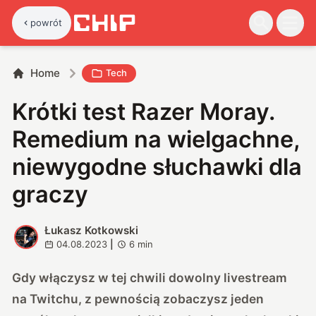
powrót
Home
Tech
Krótki test Razer Moray.
Remedium na wielgachne,
niewygodne słuchawki dla
graczy
Łukasz Kotkowski
Ł
04.08.2023
|
6
min
Gdy włączysz w tej chwili dowolny livestream
na Twitchu, z pewnością zobaczysz jeden