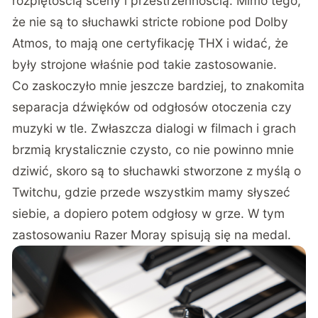
rozpiętością sceny i przestrzennością. Mimo tego,
że nie są to słuchawki stricte robione pod Dolby
Atmos, to mają one certyfikację THX i widać, że
były strojone właśnie pod takie zastosowanie.
Co zaskoczyło mnie jeszcze bardziej, to znakomita
separacja dźwięków od odgłosów otoczenia czy
muzyki w tle. Zwłaszcza dialogi w filmach i grach
brzmią krystalicznie czysto, co nie powinno mnie
dziwić, skoro są to słuchawki stworzone z myślą o
Twitchu, gdzie przede wszystkim mamy słyszeć
siebie, a dopiero potem odgłosy w grze. W tym
zastosowaniu Razer Moray spisują się na medal.