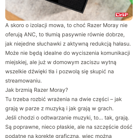
A skoro o izolacji mowa, to choć Razer Moray nie
oferują ANC, to tłumią pasywnie równie dobrze,
jak niejedne słuchawki z aktywną redukcją hałasu.
Może nie będą idealne do wyciszenia komunikacji
miejskiej, ale już w domowym zaciszu wytną
wszelkie dźwięki tła i pozwolą się skupić na
streamowaniu.
Jak brzmią Razer Moray?
Tu trzeba rozbić wrażenia na dwie części – jak
grają w parze z muzyką i jak grają w grach.
Jeśli chodzi o odtwarzanie muzyki, to… tak, grają.
Są poprawne, nieco płaskie, ale na szczęście dość
podatne na korektę graficzną, więc można