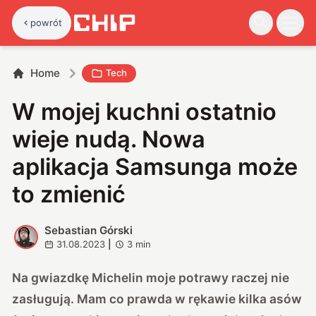
powrót
Home
Tech
W mojej kuchni ostatnio
wieje nudą. Nowa
aplikacja Samsunga może
to zmienić
Sebastian Górski
S
31.08.2023
|
3
min
Na gwiazdkę Michelin moje potrawy raczej nie
zasługują. Mam co prawda w rękawie kilka asów