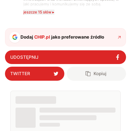
jaki pracujemy i komunikujemy się ze sobą.
Szczególnie interesuje mnie relacja między rozwojem
jeszcze 15 słów ▸
technologii a współczesną popkulturą. W wolnych
chwilach zakopuję się w książkach i komiksach —
najczęściej w fantastyce i wuxia.
Dodaj
CHIP.pl
jako preferowane źródło
UDOSTĘPNIJ
TWITTER
Kopiuj