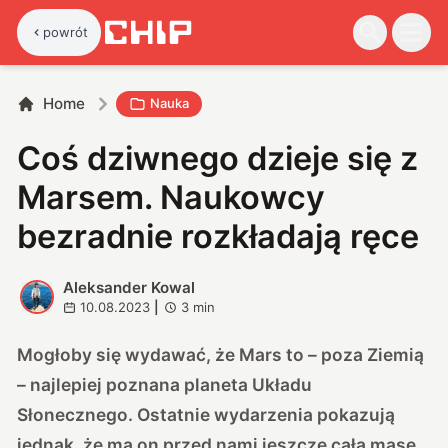
powrót
Home
Nauka
Coś dziwnego dzieje się z
Marsem. Naukowcy
bezradnie rozkładają ręce
Aleksander Kowal
A
10.08.2023
|
3
min
Mogłoby się wydawać, że Mars to – poza Ziemią
– najlepiej poznana planeta Układu
Słonecznego. Ostatnie wydarzenia pokazują
jednak, że ma on przed nami jeszcze całą masę