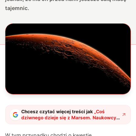
tajemnic.
Chcesz czytać więcej treści jak
„
Coś
dziwnego dzieje się z Marsem. Naukowcy
bezradnie rozkładają ręce
"
?
W tym przypadku chodzi o kwestię