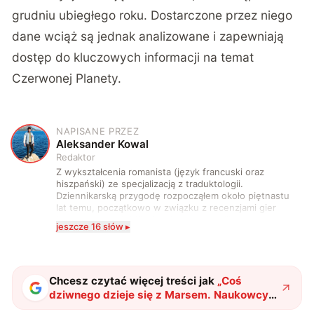
grudniu ubiegłego roku. Dostarczone przez niego
dane wciąż są jednak analizowane i zapewniają
dostęp do kluczowych informacji na temat
Czerwonej Planety.
NAPISANE PRZEZ
A
Aleksander Kowal
Redaktor
Z wykształcenia romanista (język francuski oraz
hiszpański) ze specjalizacją z traduktologii.
Dziennikarską przygodę rozpocząłem około piętnastu
lat temu, początkowo w związku z recenzjami gier
komputerowych i filmów. Obecnie publikuję
jeszcze 16 słów ▸
zdecydowanie częściej na tematy związane z nauką
oraz technologią. W wolnym czasie uwielbiam
podróżować, śledzić kinowe i książkowe nowości, a
także uprawiać oraz oglądać sport.
Chcesz czytać więcej treści jak
„
Coś
dziwnego dzieje się z Marsem. Naukowcy
bezradnie rozkładają ręce
"
?