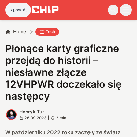
powrót
Home
Tech
Płonące karty graficzne
przejdą do historii –
niesławne złącze
12VHPWR doczekało się
następcy
Henryk Tur
H
26.09.2023
|
2
min
W październiku 2022 roku zaczęły ze świata