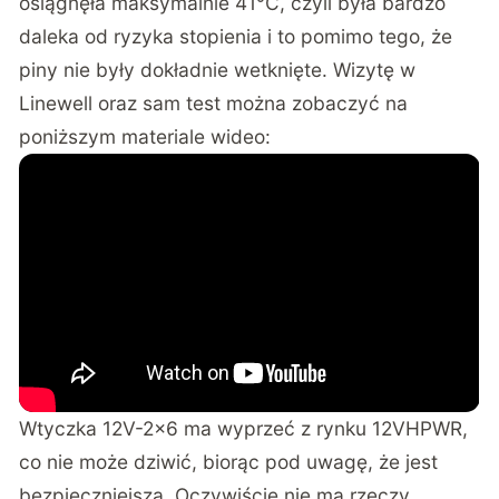
osiągnęła maksymalnie 41°C, czyli była bardzo
daleka od ryzyka stopienia i to pomimo tego, że
piny nie były dokładnie wetknięte. Wizytę w
Linewell oraz sam test można zobaczyć na
poniższym materiale wideo:
Wtyczka 12V-2×6 ma wyprzeć z rynku 12VHPWR,
co nie może dziwić, biorąc pod uwagę, że jest
bezpieczniejsza. Oczywiście nie ma rzeczy