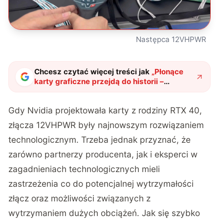
Następca 12VHPWR
Chcesz czytać więcej treści jak
„
Płonące
karty graficzne przejdą do historii –
niesławne złącze 12VHPWR doczekało się
następcy
"
?
Gdy Nvidia projektowała karty z rodziny RTX 40,
złącza 12VHPWR były najnowszym rozwiązaniem
technologicznym. Trzeba jednak przyznać, że
zarówno partnerzy producenta, jak i eksperci w
zagadnieniach technologicznych mieli
zastrzeżenia co do potencjalnej wytrzymałości
złącz oraz możliwości związanych z
wytrzymaniem dużych obciążeń. Jak się szybko