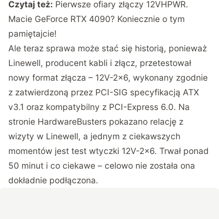
Czytaj też:
Pierwsze ofiary złączy 12VHPWR.
Macie GeForce RTX 4090? Koniecznie o tym
pamiętajcie!
Ale teraz sprawa może stać się historią, ponieważ
Linewell, producent kabli i złącz, przetestował
nowy format złącza – 12V-2×6, wykonany zgodnie
z zatwierdzoną przez PCI-SIG specyfikacją ATX
v3.1 oraz kompatybilny z PCI-Express 6.0. Na
stronie HardwareBusters pokazano
relację z
wizyty w Linewell
, a jednym z ciekawszych
momentów jest test wtyczki 12V-2×6. Trwał ponad
50 minut i co ciekawe – celowo nie została ona
dokładnie podłączona.