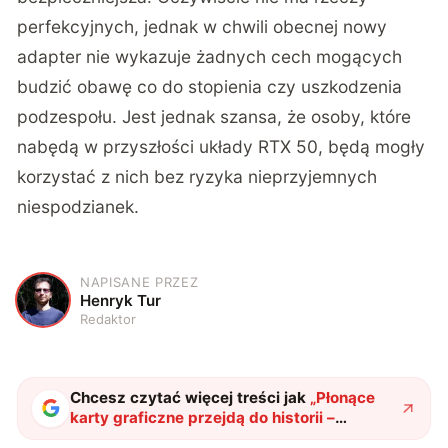
perfekcyjnych, jednak w chwili obecnej nowy
adapter nie wykazuje żadnych cech mogących
budzić obawę co do stopienia czy uszkodzenia
podzespołu. Jest jednak szansa, że osoby, które
nabędą w przyszłości układy RTX 50, będą mogły
korzystać z nich bez ryzyka nieprzyjemnych
niespodzianek.
NAPISANE PRZEZ
H
Henryk Tur
Redaktor
Chcesz czytać więcej treści jak
„
Płonące
karty graficzne przejdą do historii –
niesławne złącze 12VHPWR doczekało się