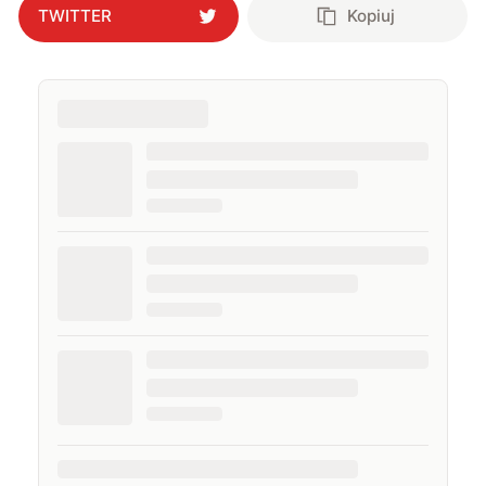
TWITTER
Kopiuj
pogardzę dobrą muzyką, serialem, grami
komputerowymi czy sportem.