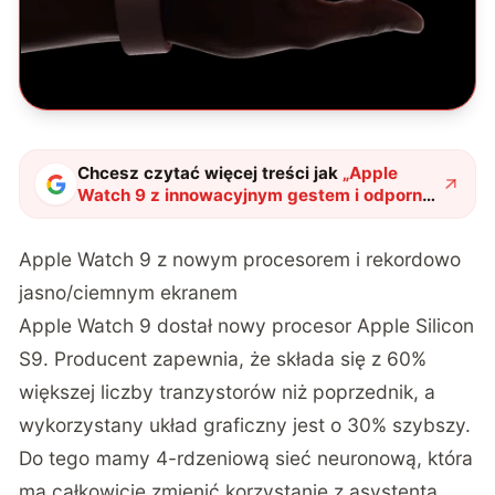
Chcesz czytać więcej treści jak
„
Apple
Watch 9 z innowacyjnym gestem i odporny
Apple Watch Ultra 2. Głupie? Jak będzie
działać, to już nie będzie głupie
"
?
Apple Watch 9 z nowym procesorem i rekordowo
jasno/ciemnym ekranem
Apple Watch 9 dostał nowy procesor Apple Silicon
S9. Producent zapewnia, że składa się z 60%
większej liczby tranzystorów niż poprzednik, a
wykorzystany układ graficzny jest o 30% szybszy.
Do tego mamy 4-rdzeniową sieć neuronową, która
ma całkowicie zmienić korzystanie z asystenta