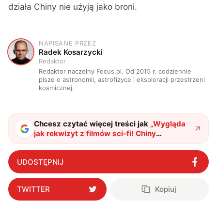
działa Chiny nie użyją jako broni.
NAPISANE PRZEZ
R
Radek Kosarzycki
Redaktor
Redaktor naczelny Focus.pl. Od 2015 r. codziennie
pisze o astronomii, astrofizyce i eksploracji przestrzeni
kosmicznej.
Chcesz czytać więcej treści jak
„
Wygląda
jak rekwizyt z filmów sci-fi! Chiny
prezentują działo poruszające obiektami na
odległość
"
?
UDOSTĘPNIJ
TWITTER
Kopiuj