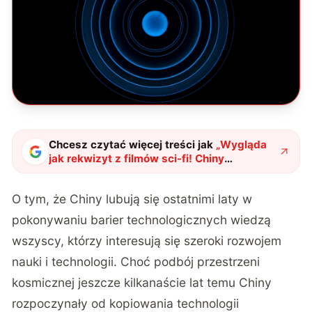
Chcesz czytać więcej treści jak
„
Wygląda
jak rekwizyt z filmów sci-fi! Chiny
prezentują działo poruszające obiektami na
odległość
"
?
O tym, że Chiny lubują się ostatnimi laty w
pokonywaniu barier technologicznych wiedzą
wszyscy, którzy interesują się szeroki rozwojem
nauki i technologii. Choć podbój przestrzeni
kosmicznej jeszcze kilkanaście lat temu Chiny
rozpoczynały od kopiowania technologii