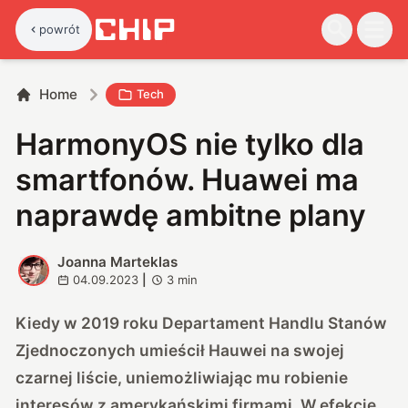
powrót
Home
Tech
HarmonyOS nie tylko dla
smartfonów. Huawei ma
naprawdę ambitne plany
Joanna Marteklas
J
04.09.2023
|
3
min
Kiedy w 2019 roku Departament Handlu Stanów
Zjednoczonych umieścił Hauwei na swojej
czarnej liście, uniemożliwiając mu robienie
interesów z amerykańskimi firmami. W efekcie