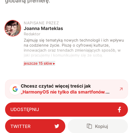
globalną premierę.
NAPISANE PRZEZ
J
Joanna Marteklas
Redaktor
Zajmuję się tematyką nowych technologii i ich wpływu
na codzienne życie. Piszę o cyfrowej kulturze,
innowacjach oraz trendach zmieniających sposób, w
jaki pracujemy i komunikujemy się ze sobą.
Szczególnie interesuje mnie relacja między rozwojem
jeszcze 15 słów ▸
technologii a współczesną popkulturą. W wolnych
chwilach zakopuję się w książkach i komiksach —
najczęściej w fantastyce i wuxia.
Chcesz czytać więcej treści jak
„
HarmonyOS nie tylko dla smartfonów.
Huawei ma naprawdę ambitne plany
"
?
UDOSTĘPNIJ
TWITTER
Kopiuj