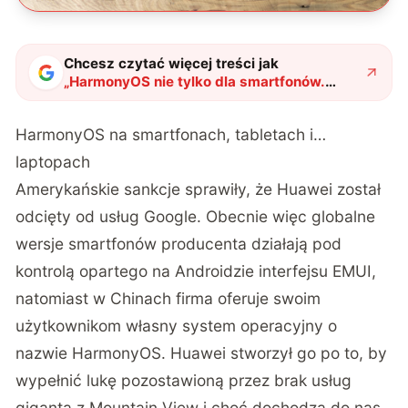
Chcesz czytać więcej treści jak
„
HarmonyOS nie tylko dla smartfonów.
Huawei ma naprawdę ambitne plany
"
?
HarmonyOS na smartfonach, tabletach i…
laptopach
Amerykańskie sankcje sprawiły, że Huawei został
odcięty od usług Google. Obecnie więc globalne
wersje smartfonów producenta działają pod
kontrolą opartego na Androidzie interfejsu EMUI,
natomiast w Chinach firma oferuje swoim
użytkownikom własny system operacyjny o
nazwie HarmonyOS. Huawei stworzył go po to, by
wypełnić lukę pozostawioną przez brak usług
giganta z Mountain View i choć dochodzą do nas