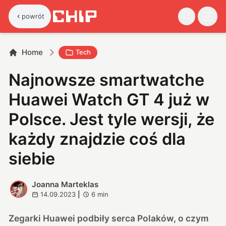
powrót
Home
Tech
Najnowsze smartwatche
Huawei Watch GT 4 już w
Polsce. Jest tyle wersji, że
każdy znajdzie coś dla
siebie
Joanna Marteklas
J
14.09.2023
|
6
min
Zegarki Huawei podbiły serca Polaków, o czym