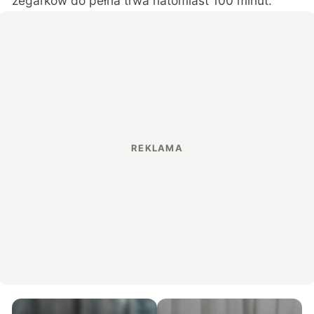
zegarków do pełna trwa natomiast 100 minut.