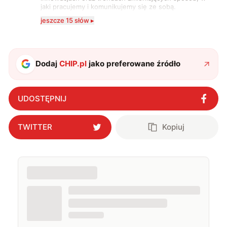
jaki pracujemy i komunikujemy się ze sobą.
Szczególnie interesuje mnie relacja między rozwojem
jeszcze 15 słów ▸
technologii a współczesną popkulturą. W wolnych
chwilach zakopuję się w książkach i komiksach —
najczęściej w fantastyce i wuxia.
Dodaj
CHIP.pl
jako preferowane źródło
UDOSTĘPNIJ
TWITTER
Kopiuj