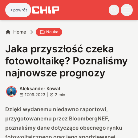
powrót
Home
Nauka
Jaka przyszłość czeka
fotowoltaikę? Poznaliśmy
najnowsze prognozy
Aleksander Kowal
A
17.09.2023
|
2
min
Dzięki wydanemu niedawno raportowi,
przygotowanemu przez BloombergNEF,
poznaliśmy dane dotyczące obecnego rynku
fotowoltaicznego oraz jego spodziewanej