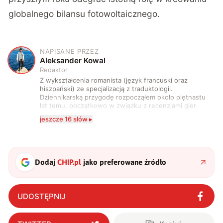
globalnego bilansu fotowoltaicznego.
NAPISANE PRZEZ
A
Aleksander Kowal
Redaktor
Z wykształcenia romanista (język francuski oraz
hiszpański) ze specjalizacją z traduktologii.
Dziennikarską przygodę rozpocząłem około piętnastu
lat temu, początkowo w związku z recenzjami gier
komputerowych i filmów. Obecnie publikuję
jeszcze 16 słów ▸
zdecydowanie częściej na tematy związane z nauką
oraz technologią. W wolnym czasie uwielbiam
podróżować, śledzić kinowe i książkowe nowości, a
także uprawiać oraz oglądać sport.
Dodaj
CHIP.pl
jako preferowane źródło
UDOSTĘPNIJ