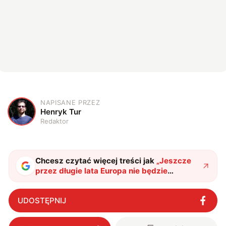
NAPISANE PRZEZ
H
Henryk Tur
Redaktor
Chcesz czytać więcej treści jak
„
Jeszcze
przez długie lata Europa nie będzie
niezależna. Do wyboru USA lub Chiny
"
?
UDOSTĘPNIJ