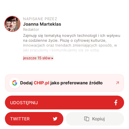
NAPISANE PRZEZ
J
Joanna Marteklas
Redaktor
Zajmuję się tematyką nowych technologii i ich wpływu
na codzienne życie. Piszę o cyfrowej kulturze,
innowacjach oraz trendach zmieniających sposób, w
jaki pracujemy i komunikujemy się ze sobą.
Szczególnie interesuje mnie relacja między rozwojem
jeszcze 15 słów ▸
technologii a współczesną popkulturą. W wolnych
chwilach zakopuję się w książkach i komiksach —
najczęściej w fantastyce i wuxia.
Dodaj
CHIP.pl
jako preferowane źródło
UDOSTĘPNIJ
TWITTER
Kopiuj