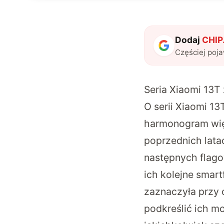
Dodaj
CHIP.
Częściej poj
Seria Xiaomi 13T 
O serii Xiaomi 13
harmonogram więk
poprzednich latac
następnych flago
ich kolejne smar
zaznaczyła przy o
podkreślić ich mo