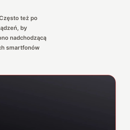
 Często też po
ządzeń, by
szono nadchodzącą
tych smartfonów