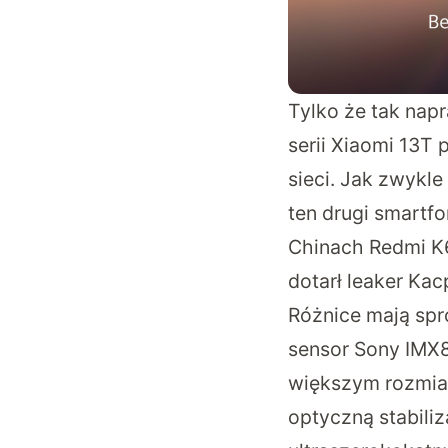
Tylko że tak napr
serii Xiaomi 13T 
sieci. Jak zwykle
ten drugi smartf
Chinach Redmi K
dotarł leaker
Kac
Różnice mają spr
sensor Sony IMX8
większym rozmiar
optyczną stabili