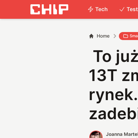
Tech
Tes
Home
Smar
To już
13T zm
rynek
zadeb
Joanna Marte
J