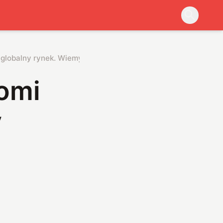
 globalny rynek. Wiemy, kiedy zadebiutuje
aomi
y