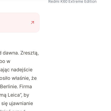
Redmi K60 Extreme Edition
d dawna. Zresztą,
 bo w
zając nadejście
osiło
właśnie, że
erlinie. Firma
mą Leica”, by
 się ujawnianie