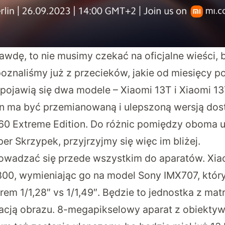
awdę, to nie musimy czekać na oficjalne wieści, 
poznaliśmy już z przecieków, jakie od miesięcy po
 pojawią się dwa modele – Xiaomi 13T i Xiaomi 1
on ma być przemianowaną i ulepszoną wersją do
60 Extreme Edition. Do różnic pomiędzy oboma 
per Skrzypek
, przyjrzyjmy się więc im bliżej.
owadzać się przede wszystkim do aparatów. Xia
00, wymieniając go na model Sony IMX707, który
em 1/1,28″ vs 1/1,49″. Będzie to jednostka z mat
zacją obrazu. 8-megapikselowy aparat z obiekty