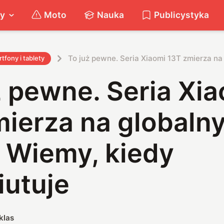
ty
Moto
Nauka
Publicystyka
To już pewne. Seria Xiaomi 13T zmierza na
tfony i tablety
 pewne. Seria Xi
ierza na globaln
. Wiemy, kiedy
iutuje
klas