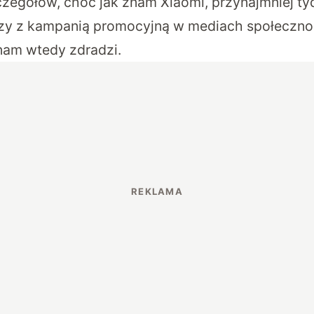
czegółów, choć jak znam Xiaomi, przynajmniej ty
zy z kampanią promocyjną w mediach społeczno
nam wtedy zdradzi.