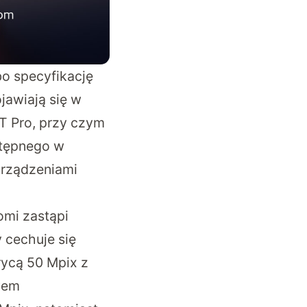
bo specyfikację
jawiają się w
3T Pro, przy czym
stępnego w
urządzeniami
omi zastąpi
 cechuje się
rycą 50 Mpix z
wem