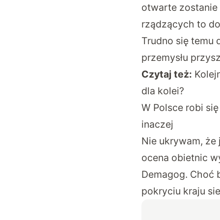
otwarte zostanie
rządzących to d
Trudno się temu 
przemysłu przysz
Czytaj też:
Kolej
dla kolei?
W Polsce robi się
inaczej
Nie ukrywam, że 
ocena obietnic 
Demagog. Choć ba
pokryciu kraju si