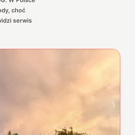
ody, choć
idzi serwis