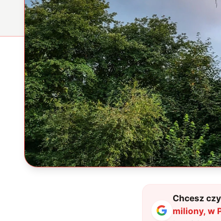
Chcesz czyt
miliony, w 