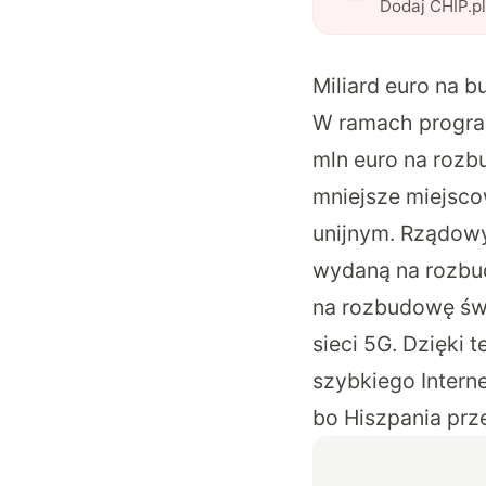
Dodaj CHIP.p
Miliard euro na b
W ramach progr
mln euro na rozbu
mniejsze miejsco
unijnym. Rządow
wydaną na rozbud
na rozbudowę św
sieci 5G. Dzięki
szybkiego Interne
bo Hiszpania prze