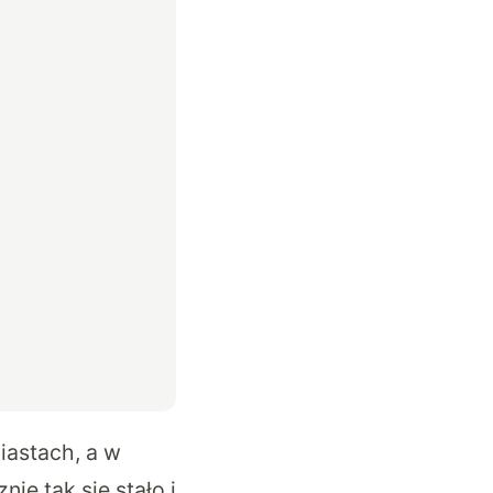
iastach, a w
ie tak się stało i