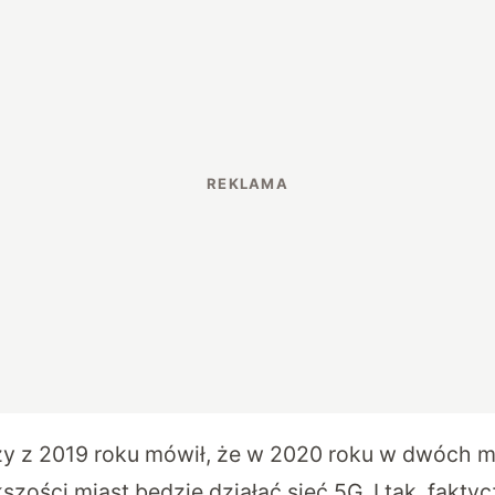
 z 2019 roku mówił, że w 2020 roku w dwóch m
zości miast będzie działać sieć 5G. I tak, faktyczn