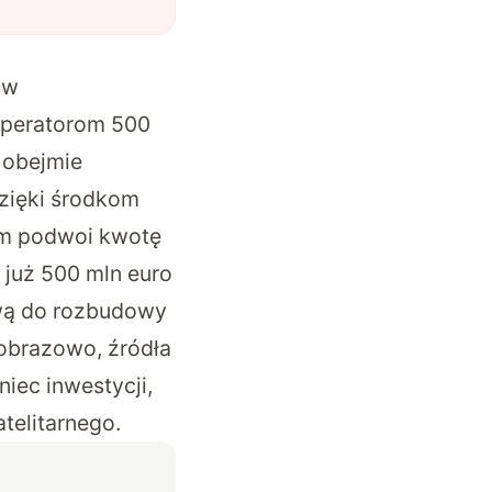
ów
operatorom 500
w obejmie
dzięki środkom
ym podwoi kwotę
 już 500 mln euro
wą do rozbudowy
 obrazowo, źródła
oniec inwestycji,
telitarnego.