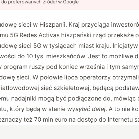
l do preferowanych źródeł w Google
udowę sieci w Hiszpanii. Kraj przyciąga inwestor
amu
5G Redes Activas
hiszpański rząd przekaże 
dowę sieci 5G w tysiącach miast kraju. Inicjaty
wości do 10 tys. mieszkańców. Jest to możliwe 
y program ruszy pod koniec września i tym sam
owę sieci. W połowie lipca operatorzy otrzymali
iatłowodowej sieć szkieletowej, będącą podsta
 temu nadajniki mogą być podłączone do, mówiąc
tu, który będą w stanie
wysyłać dalej
. A to nie k
znaczy też 70 mln euro na dostęp do Internetu sa