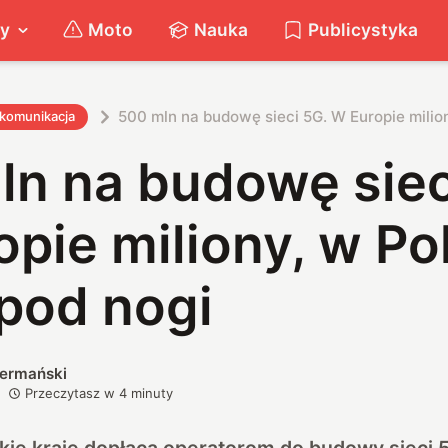
ty
Moto
Nauka
Publicystyka
500 mln na budowę sieci 5G. W Europie milio
ekomunikacja
ln na budowę siec
pie miliony, w Po
pod nogi
iermański
Przeczytasz w
4
minuty
kie kraje dopłacą operatorom do budowy sieci 