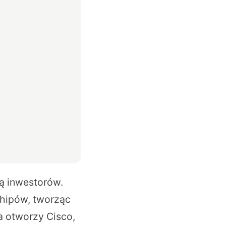
ją inwestorów.
chipów, tworząc
a otworzy Cisco,