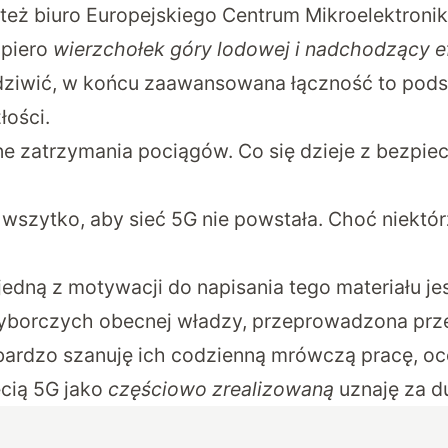
 też biuro Europejskiego Centrum Mikroelektronik
opiero
wierzchołek góry lodowej i nadchodzący e
dziwić, w końcu zaawansowana łączność to pod
łości.
ne zatrzymania pociągów. Co się dzieje z bezpie
 wszytko, aby sieć 5G nie powstała. Choć niektó
jedną z motywacji do napisania tego materiału je
wyborczych
obecnej władzy, przeprowadzona prz
rdzo szanuję ich codzienną mrówczą pracę, oce
ecią 5G jako
częściowo zrealizowaną
uznaję za d