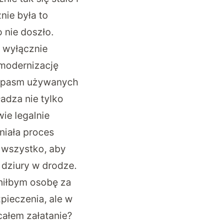
nie była to
 nie doszło.
t wyłącznie
 modernizację
ci pasm używanych
ładza nie tylko
ie legalnie
niała proces
y wszystko, aby
e dziury w drodze.
lniłbym osobę za
pieczenia, ale w
całem załatanie?