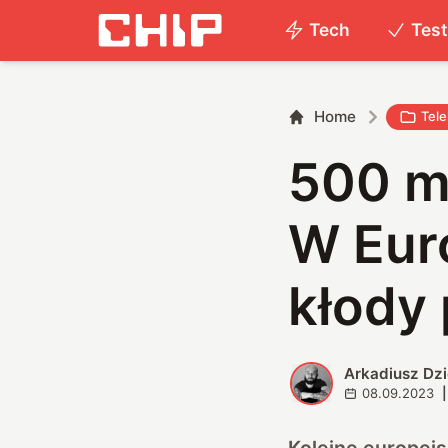
Tech
Tes
Home
Tel
500 m
W Euro
kłody 
Arkadiusz Dz
A
08.09.2023
|
Kolejne europejs