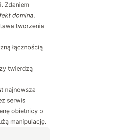
i. Zdaniem
fekt domina
.
stawa tworzenia
czną łącznością
rzy twierdzą
st najnowsza
ez serwis
nę obietnicy o
użą manipulację.