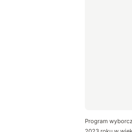
Program wyborczy
2023 roku w więks