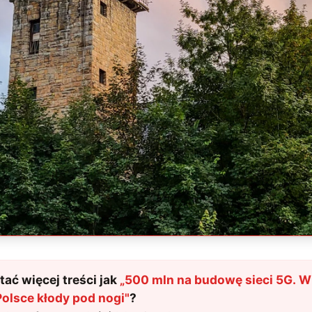
ać więcej treści jak
„
500 mln na budowę sieci 5G. W
Polsce kłody pod nogi
"
?