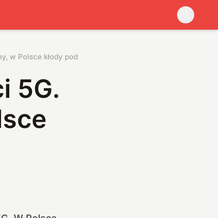
ny, w Polsce kłody pod nogi
i 5G.
lsce
5G. W Polsce