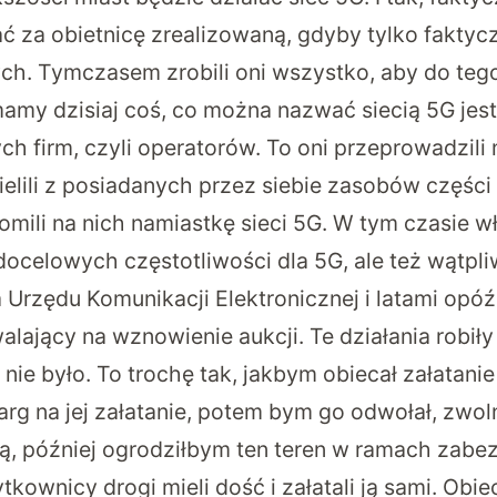
ć za obietnicę zrealizowaną, gdyby tylko faktycz
ch. Tymczasem zrobili oni wszystko, aby do tego
mamy dzisiaj coś, co można nazwać siecią 5G jes
ch firm, czyli operatorów. To oni przeprowadzili
dzielili z posiadanych przez siebie zasobów częś
omili na nich namiastkę sieci 5G. W tym czasie w
ocelowych częstotliwości dla 5G, ale też wątpliw
 Urzędu Komunikacji Elektronicznej i latami opóź
alający na wznowienie aukcji. Te działania robił
 nie było. To trochę tak, jakbym obiecał załatani
arg na jej załatanie, potem bym go odwołał, zwo
ą, później ogrodziłbym ten teren w ramach zabez
kownicy drogi mieli dość i załatali ją sami. Obie