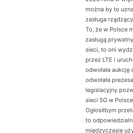
można by to uzna
zasługa rządzący
To, że w Polsce 
zasługą prywatny
sieci, to oni wy
przez LTE i uruch
odwołała aukcję d
odwołała prezesa
legislacyjny pozw
sieci 5G w Polsce
Ogłosiłbym przet
to odpowiedzialn
międzyczasie użyt