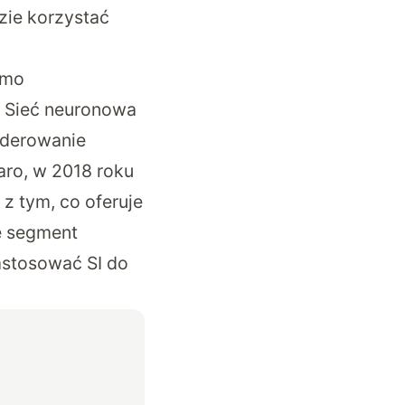
dzie korzystać
emo
. Sieć neuronowa
enderowanie
aro, w 2018 roku
z tym, co oferuje
e segment
zastosować SI do