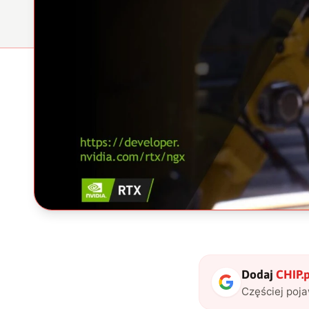
Dodaj
CHIP.p
Częściej poj