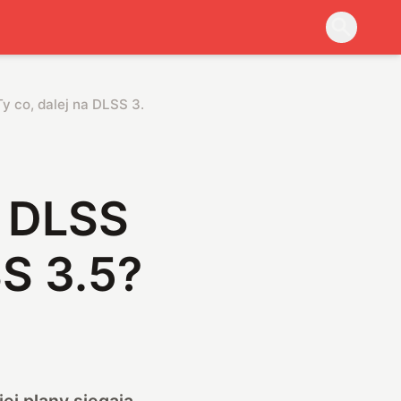
y co, dalej na DLSS 3.5?
 DLSS
SS 3.5?
ej plany sięgają