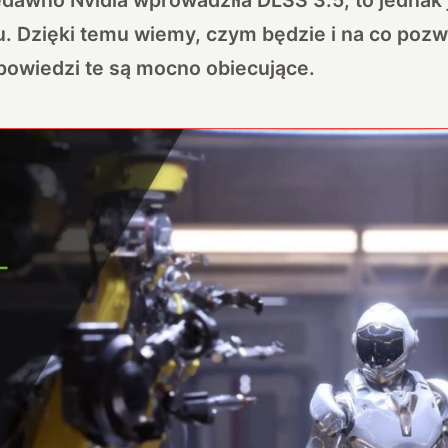
 Dzięki temu wiemy, czym będzie i na co pozwo
powiedzi te są mocno obiecujące.