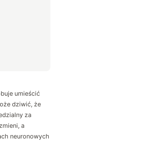
óbuje umieścić
oże dziwić, że
edzialny za
zmieni, a
mach neuronowych