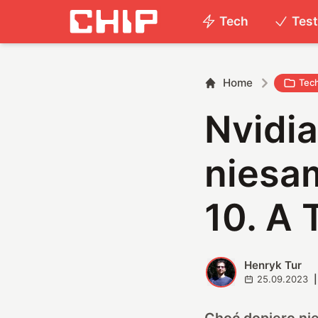
Tech
Tes
Home
Tec
Nvidi
niesa
10. A 
Henryk Tur
H
25.09.2023
|
Choć dopiero nie