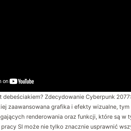
st debeściakiem? Zdecydowanie Cyberpunk 2077:
iej zaawansowana grafika i efekty wizualne, tym
jących renderowania oraz funkcji, które są w 
 pracy SI może nie tylko znacznie usprawnić wsz