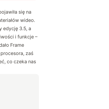
ojawiła się na
teriałów wideo.
y edycję 3.5, a
wości i funkcje –
odało Frame
procesora, zaś
eć, co czeka nas