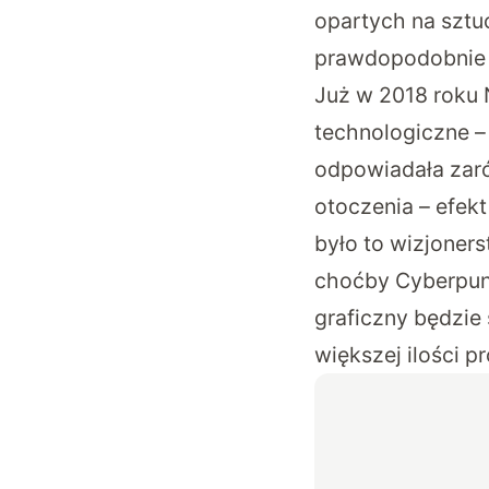
opartych na sztuc
prawdopodobnie 
Już w 2018 roku 
technologiczne –
odpowiadała zarów
otoczenia – efek
było to wizjoners
choćby Cyberpun
graficzny będzie 
większej ilości p