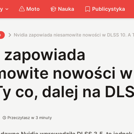
ty
Moto
Nauka
Publicystyka
Nvidia zapowiada niesamowite nowości w DLSS 10. A T
h
a zapowiada
mowite nowości w
Ty co, dalej na DL
Przeczytasz w
3
minuty
dawno Nvidia wprowadziła DLSS 3.5, to jednak j