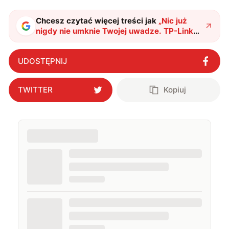
Chcesz czytać więcej treści jak
„
Nic już
nigdy nie umknie Twojej uwadze. TP-Link
ma nowe sprytne kamery do monitoringu
"
?
UDOSTĘPNIJ
TWITTER
Kopiuj