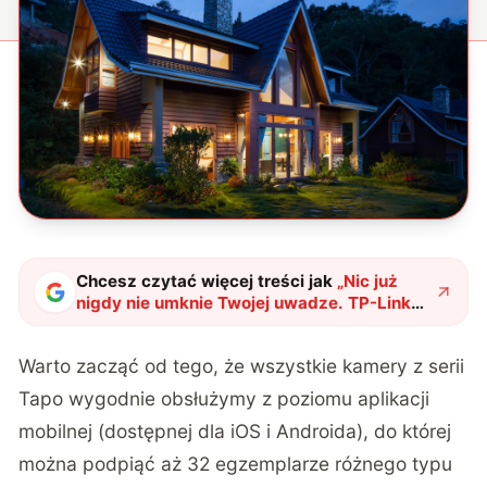
Chcesz czytać więcej treści jak
„
Nic już
nigdy nie umknie Twojej uwadze. TP-Link
ma nowe sprytne kamery do monitoringu
"
?
Warto zacząć od tego, że wszystkie kamery z serii
Tapo wygodnie obsłużymy z poziomu aplikacji
mobilnej (dostępnej dla iOS i Androida), do której
można podpiąć aż 32 egzemplarze różnego typu