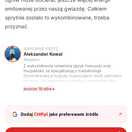
emitowanej przez naszą gwiazdę. Całkiem
sprytnie zostało to wykombinowane, trzeba
przyznać.
NAPISANE PRZEZ
A
Aleksander Kowal
Redaktor
Z wykształcenia romanista (język francuski oraz
hiszpański) ze specjalizacją z traduktologii.
Dziennikarską przygodę rozpocząłem około piętnastu
lat temu, początkowo w związku z recenzjami gier
komputerowych i filmów. Obecnie publikuję
jeszcze 16 słów ▸
zdecydowanie częściej na tematy związane z nauką
oraz technologią. W wolnym czasie uwielbiam
podróżować, śledzić kinowe i książkowe nowości, a
także uprawiać oraz oglądać sport.
Dodaj
CHIP.pl
jako preferowane źródło