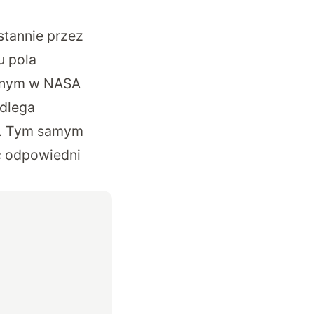
stannie przez
u pola
anym w NASA
odlega
i. Tym samym
ć odpowiedni