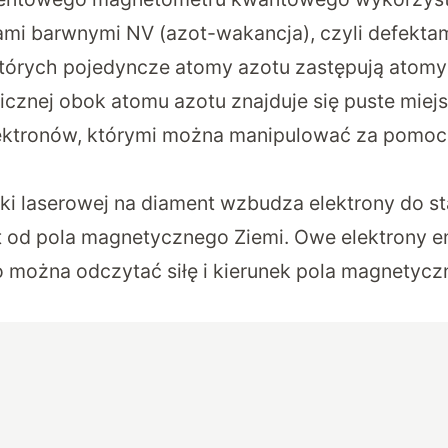
ami barwnymi NV (azot-wakancja), czyli defektam
 których pojedyncze atomy azotu zastępują atom
licznej obok atomu azotu znajduje się puste miej
ektronów, którymi można manipulować za pomocą 
ki laserowej na diament wzbudza elektrony do 
st od pola magnetycznego Ziemi. Owe elektrony 
go można odczytać siłę i kierunek pola magnetyc