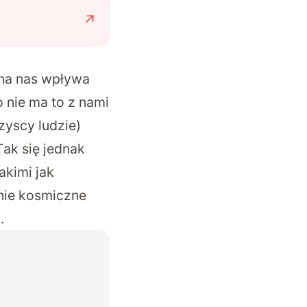
 na nas wpływa
 nie ma to z nami
zyscy ludzie)
 Tak się jednak
akimi jak
nie kosmiczne
.