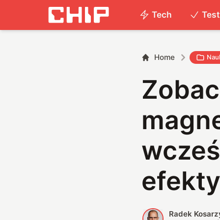
Tech
Tes
Home
Nau
Zobac
magne
wcześ
efekt
Radek Kosarz
R