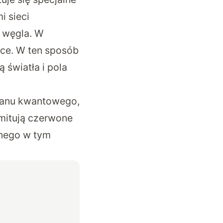
i sieci
y węgla. W
sce. W ten sposób
światła i pola
stanu kwantowego,
emitują czerwone
znego w tym