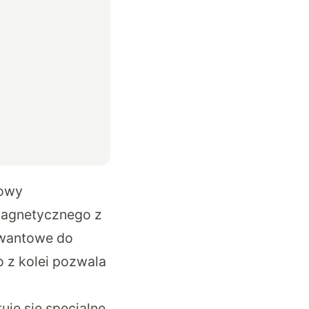
towy
 magnetycznego z
kwantowe do
 z kolei pozwala
e się specjalne