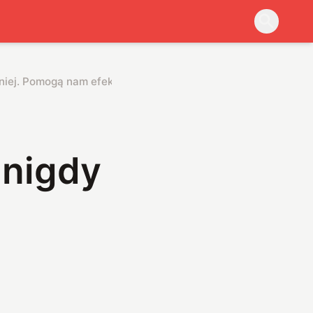
śniej. Pomogą nam efekty kwantowe
 nigdy