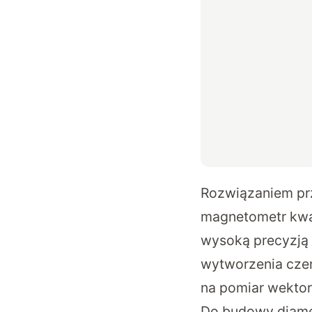
Rozwiązaniem p
magnetometr kwan
wysoką precyzją 
wytworzenia czer
na pomiar wekto
Do budowy diame