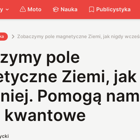
ty
Moto
Nauka
Publicystyka
Zobaczymy pole magnetyczne Ziemi, jak nigdy wcze
ka
zymy pole
tyczne Ziemi, jak
niej. Pomogą nam
y kwantowe
ycki