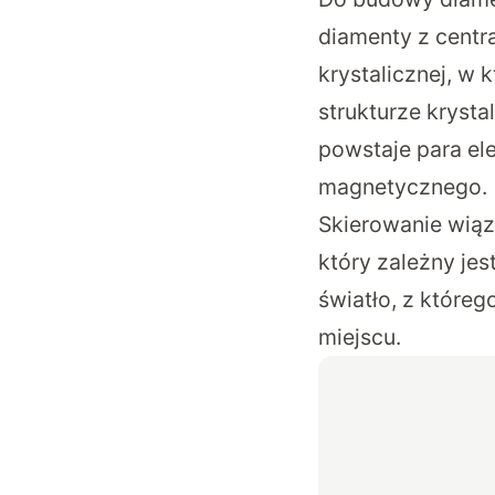
diamenty z centr
krystalicznej, w
strukturze krysta
powstaje para el
magnetycznego.
Skierowanie wiąz
który zależny je
światło, z które
miejscu.