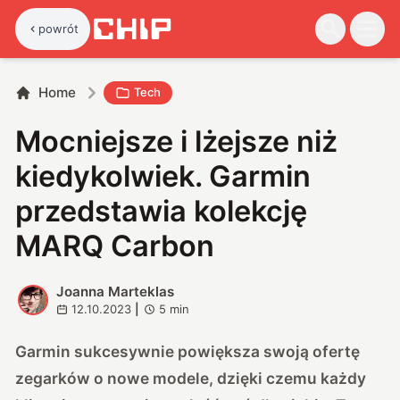
powrót
Home
Tech
Mocniejsze i lżejsze niż
kiedykolwiek. Garmin
przedstawia kolekcję
MARQ Carbon
Joanna Marteklas
J
12.10.2023
|
5
min
Garmin sukcesywnie powiększa swoją ofertę
zegarków o nowe modele, dzięki czemu każdy