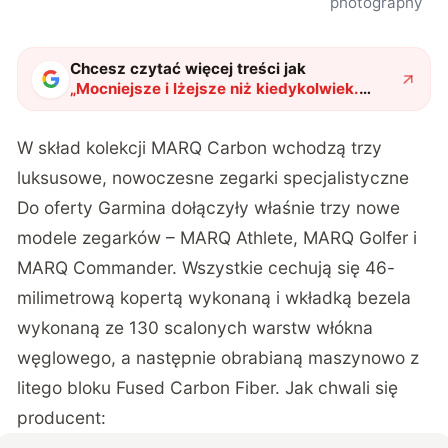
photography
Chcesz czytać więcej treści jak
„
Mocniejsze i lżejsze niż kiedykolwiek.
Garmin przedstawia kolekcję MARQ
Carbon
"
?
W skład kolekcji MARQ Carbon wchodzą trzy
luksusowe, nowoczesne zegarki specjalistyczne
Do oferty Garmina dołączyły właśnie trzy nowe
modele zegarków – MARQ Athlete, MARQ Golfer i
MARQ Commander. Wszystkie cechują się 46-
milimetrową kopertą wykonaną i wkładką bezela
wykonaną ze 130 scalonych warstw włókna
węglowego, a następnie obrabianą maszynowo z
litego bloku Fused Carbon Fiber. Jak chwali się
producent: