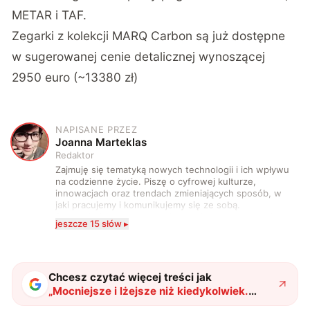
METAR i TAF.
Zegarki z kolekcji MARQ Carbon są już dostępne
w sugerowanej cenie detalicznej wynoszącej
2950 euro (~13380 zł)
NAPISANE PRZEZ
J
Joanna Marteklas
Redaktor
Zajmuję się tematyką nowych technologii i ich wpływu
na codzienne życie. Piszę o cyfrowej kulturze,
innowacjach oraz trendach zmieniających sposób, w
jaki pracujemy i komunikujemy się ze sobą.
Szczególnie interesuje mnie relacja między rozwojem
jeszcze 15 słów ▸
technologii a współczesną popkulturą. W wolnych
chwilach zakopuję się w książkach i komiksach —
najczęściej w fantastyce i wuxia.
Chcesz czytać więcej treści jak
„
Mocniejsze i lżejsze niż kiedykolwiek.
Garmin przedstawia kolekcję MARQ