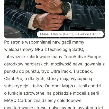
MARQ Athlete (Gen 2) – Carbon Edition
Po stronie wspomnianej nawigacji mamy
wielopasmowy GPS z technologią SatIQ,
fabrycznie załadowane mapy TopoActive Europe i
ośrodków narciarskich, możliwość nawuigowania z
punktu do punktu, tryb UltraTrack, Tracback,
ClimbPro, a dla tych, którzy mają wykupioną
subskrypcję – także Outdoor Maps+. Jeśli chodzi
o funkcje zdrowotne, na pokładzie modeli z serii
MARQ Carbon znajdziemy całodobowe
monitorowanie stresu, pulsoksymetr, asystenta jet