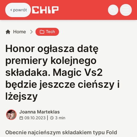
powrót
Home
Tech
Honor ogłasza datę
premiery kolejnego
składaka. Magic Vs2
będzie jeszcze cieńszy i
lżejszy
Joanna Marteklas
J
09.10.2023
|
3
min
Obecnie najcieńszym składakiem typu Fold