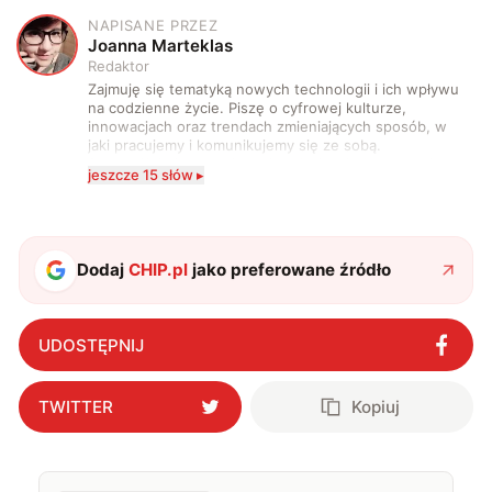
NAPISANE PRZEZ
J
Joanna Marteklas
Redaktor
Zajmuję się tematyką nowych technologii i ich wpływu
na codzienne życie. Piszę o cyfrowej kulturze,
innowacjach oraz trendach zmieniających sposób, w
jaki pracujemy i komunikujemy się ze sobą.
Szczególnie interesuje mnie relacja między rozwojem
jeszcze 15 słów ▸
technologii a współczesną popkulturą. W wolnych
chwilach zakopuję się w książkach i komiksach —
najczęściej w fantastyce i wuxia.
Dodaj
CHIP.pl
jako preferowane źródło
UDOSTĘPNIJ
TWITTER
Kopiuj