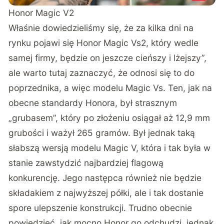
Honor Magic V2
Właśnie
dowiedzieliśmy
się, że za kilka dni na
rynku pojawi się Honor Magic Vs2, który wedle
samej firmy, będzie on jeszcze cieńszy i lżejszy”,
ale warto tutaj zaznaczyć, że odnosi się to do
poprzednika, a więc modelu Magic Vs. Ten, jak na
obecne standardy Honora, był strasznym
„grubasem”, który po złożeniu osiągał aż 12,9 mm
grubości i ważył 265 gramów. Był jednak taką
słabszą wersją modelu Magic V, która i tak była w
stanie zawstydzić najbardziej flagową
konkurencję. Jego następca również nie będzie
składakiem z najwyższej półki, ale i tak dostanie
spore ulepszenie konstrukcji. Trudno obecnie
powiedzieć, jak mocno Honor go odchudzi, jednak