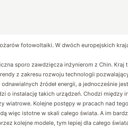
pożarów fotowoltaiki. W dwóch europejskich kraj
iczna sporo zawdzięcza inżynierom z Chin. Kraj 
 trendy z zakresu rozwoju technologii pozwalając
odnawialnych źródeł energii, a jednocześnie jes
odzi o instalację takich urządzeń. Chodzi między 
zy wiatrowe. Kolejne postępy w pracach nad tego
ą więc istotne w skali całego świata. A im bard
rzez kolejne modele, tym lepiej dla całego świata