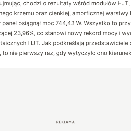
ujmując, chodzi o rezultaty
wśród modułów HJT
nego krzemu oraz cienkiej, amorficznej warstwy 
y panel osiągnął moc 744,43 W. Wszystko to prz
ącej 23,96%, co stanowi nowy rekord mocy i wy
aicznych HJT. Jak podkreślają przedstawiciele 
 to nie pierwszy raz, gdy wytyczyło ono kierune