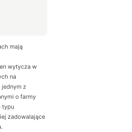
ach mają
ten wytycza w
ych na
t jednym z
innymi o farmy
 typu
ziej zadowalające
.