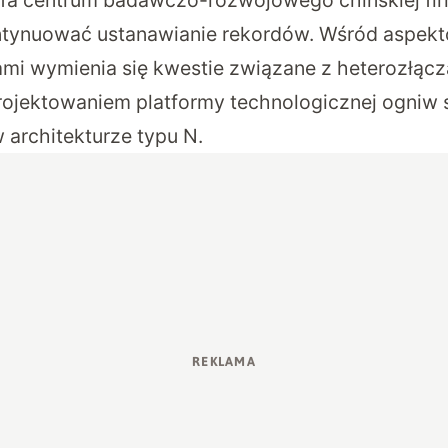
fa centrum badawczo-rozwojowego chińskiej fir
ntynuować ustanawianie rekordów. Wśród aspekt
ami wymienia się kwestie związane z heterozłąc
rojektowaniem platformy technologicznej ogniw
 architekturze typu N.