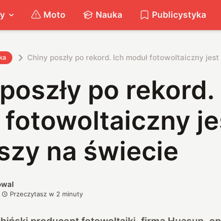
ty
Moto
Nauka
Publicystyka
Chiny poszły po rekord. Ich moduł fotowoltaiczny jest
ka
poszły po rekord. 
fotowoltaiczny je
szy na świecie
owal
Przeczytasz w
2
minuty
hiński producent fotowoltaiki, firma Huasun, 