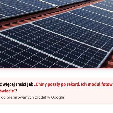
 więcej treści jak
„
Chiny poszły po rekord. Ich moduł fotowo
 świecie
"
?
l do preferowanych źródeł w Google