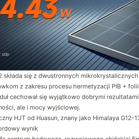
 składa się z dwustronnych mikrokrystalicznyc
awkom z zakresu procesu hermetyzacji PIB + folii
duł cechował się wyjątkowo dobrymi rezultatami:
ści, ale i mocy wyjściowej.
czny HJT od Huasun, znany jako Himalaya G12-1
kordowy wynik