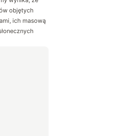
my wynika, że
ów objętych
zami, ich masową
 słonecznych