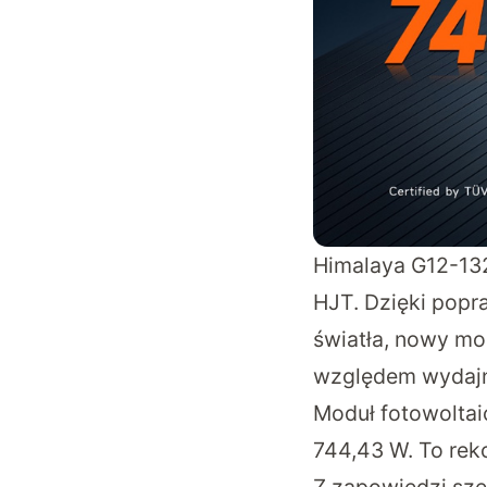
Himalaya G12-132
HJT. Dzięki popr
światła, nowy mo
względem wydajno
Moduł fotowoltai
744,43 W. To re