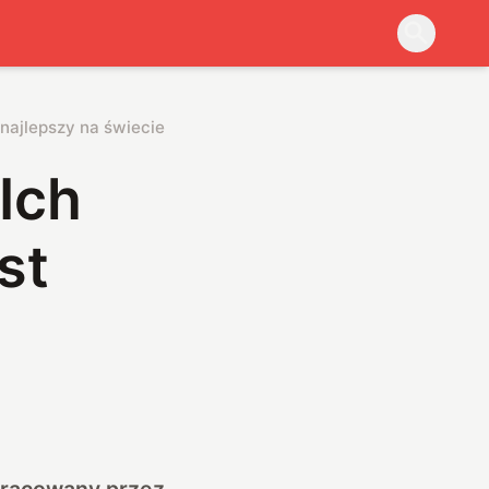
 najlepszy na świecie
Ich
st
opracowany przez