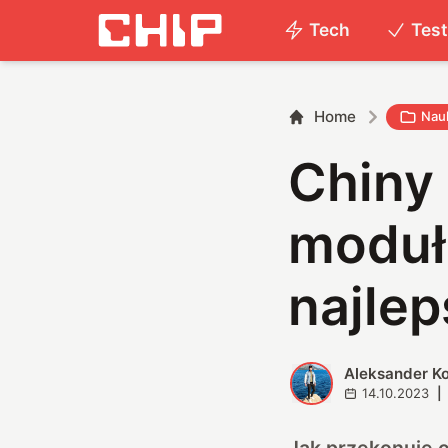
Tech
Tes
Home
Nau
Chiny 
moduł 
najlep
Aleksander K
A
14.10.2023
|
Jak przekonuje c