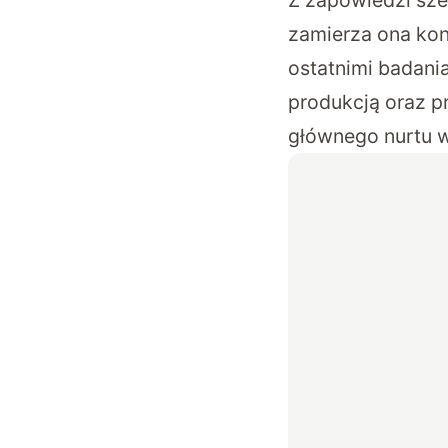
Z zapowiedzi sze
zamierza ona ko
ostatnimi badani
produkcją oraz p
głównego nurtu w