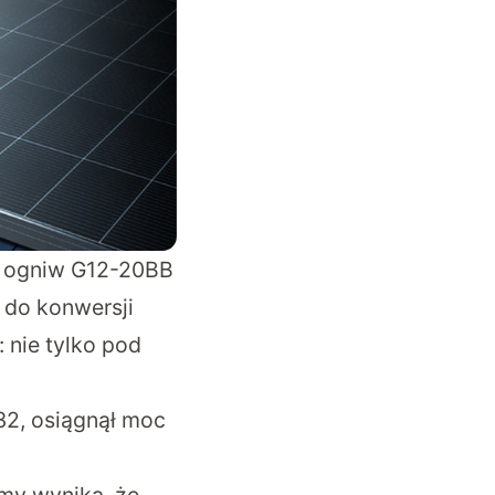
h ogniw G12-20BB
 do konwersji
 nie tylko pod
32, osiągnął moc