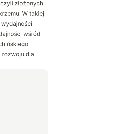
, czyli złożonych
krzemu. W takiej
y wydajności
dajności wśród
chińskiego
k rozwoju dla