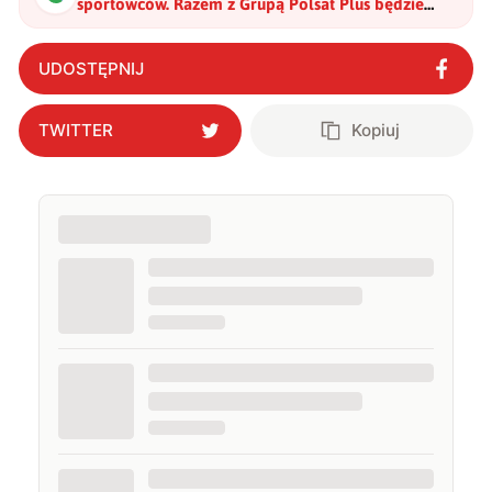
sportowców. Razem z Grupą Polsat Plus będzie
sponsorował Olimpijską Reprezentację Polski
"
?
UDOSTĘPNIJ
TWITTER
Kopiuj