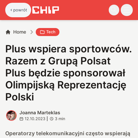
powrót
Home
Tech
Plus wspiera sportowców.
Razem z Grupą Polsat
Plus będzie sponsorował
Olimpijską Reprezentację
Polski
Joanna Marteklas
J
12.10.2023
|
3
min
Operatorzy telekomunikacyjni często wspierają