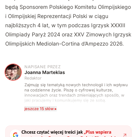
będą Sponsorem Polskiego Komitetu Olimpijskiego
i Olimpijskiej Reprezentacji Polski w ciągu
najbliższych 4 lat, w tym podczas Igrzysk XXXIII
Olimpiady Paryż 2024 oraz XXV Zimowych Igrzysk
Olimpijskich Mediolan-Cortina d’Ampezzo 2026.
NAPISANE PRZEZ
J
Joanna Marteklas
Redaktor
Zajmuję się tematyką nowych technologii i ich wpływu
na codzienne życie. Piszę o cyfrowej kulturze,
innowacjach oraz trendach zmieniających sposób, w
jaki pracujemy i komunikujemy się ze sobą.
Szczególnie interesuje mnie relacja między rozwojem
jeszcze 15 słów ▸
technologii a współczesną popkulturą. W wolnych
chwilach zakopuję się w książkach i komiksach —
najczęściej w fantastyce i wuxia.
Chcesz czytać więcej treści jak
„
Plus wspiera