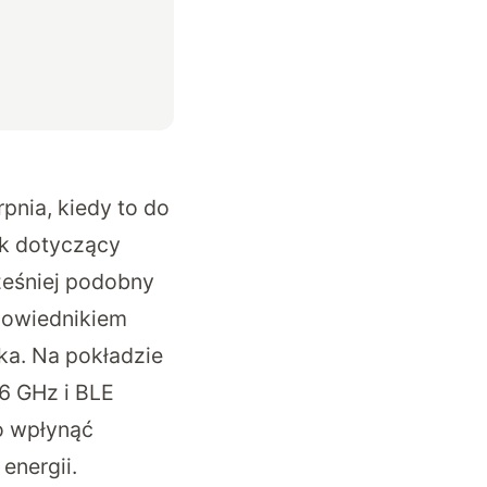
pnia, kiedy to do
ek dotyczący
ześniej podobny
powiednikiem
a. Na pokładzie
 6 GHz i BLE
to wpłynąć
energii.