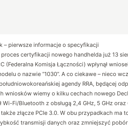
– pierwsze informacje o specyfikacji
proces certyfikacji nowego handhelda już 13 sier
C (Federalna Komisja Łączności) wpłynął wnios
delu o nazwie “1030”. A co ciekawe – nieco wc
o południowokoreańskiej agendy RRA, będącej od
ch wniosków wiemy o kilku cechach nowego Deck
ł Wi-Fi/Bluetooth z obsługą 2,4 GHz, 5 GHz oraz
 a także złącze PCIe 3.0. W obu przypadkach ma 
ybkość transmisji danych oraz zmniejszyć pobór 