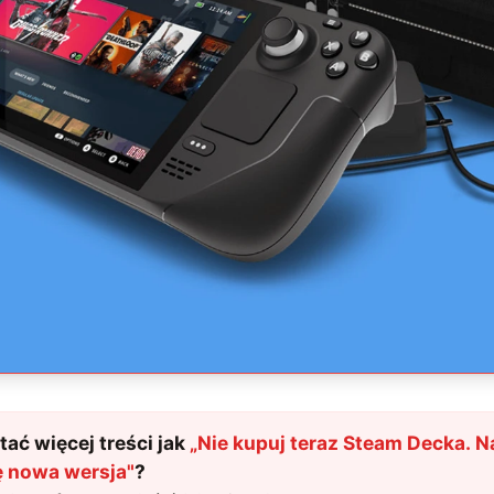
ać więcej treści jak
„
Nie kupuj teraz Steam Decka. N
ę nowa wersja
"
?