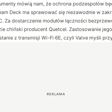
umenty mówią nam, że ochrona podzespołów bę
eam Deck ma sprawować się niezawodnie w zakr
°C. Za dostarczenie modułów łączności bezprze
e chiński producent Quetcel. Zastosowanie jeg
tanie z transmisji Wi-Fi 6E, czyli Valve myśli pr