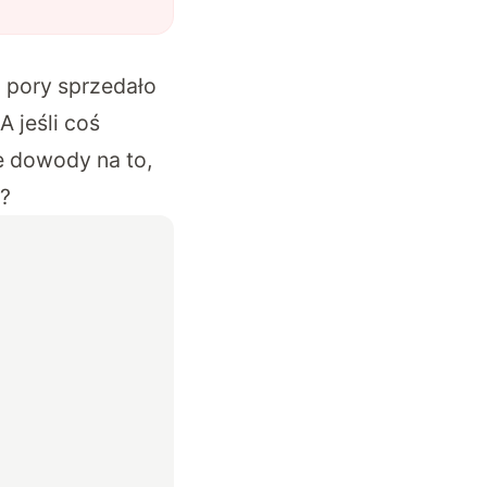
j pory sprzedało
 jeśli coś
e dowody na to,
a?