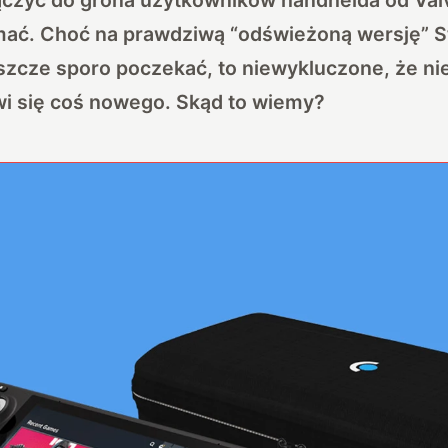
ymać. Choć na prawdziwą “odświeżoną wersję” 
eszcze sporo poczekać, to niewykluczone, że n
wi się coś nowego. Skąd to wiemy?