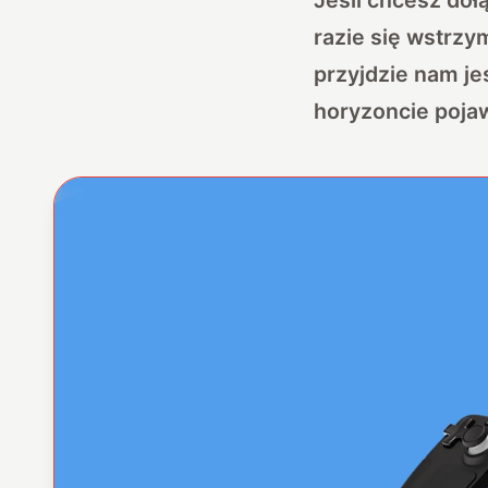
razie się wstrz
przyjdzie nam j
horyzoncie poja