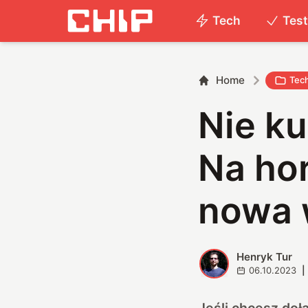
Tech
Tes
Home
Tec
Nie ku
Na hor
nowa 
Henryk Tur
H
06.10.2023
|
Jeśli chcesz do