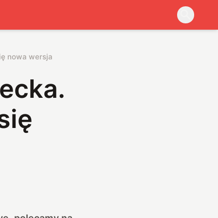
się nowa wersja
Decka.
się
ve, polecamy na