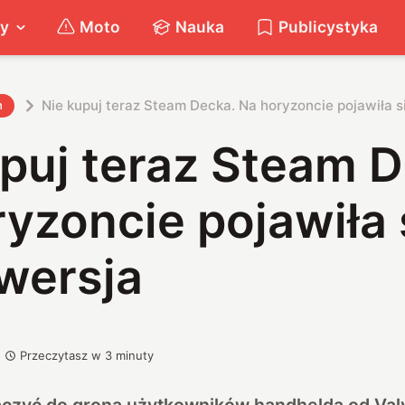
ty
Moto
Nauka
Publicystyka
Nie kupuj teraz Steam Decka. Na horyzoncie pojawiła 
h
puj teraz Steam 
yzoncie pojawiła 
wersja
Przeczytasz w
3
minuty
łączyć do grona użytkowników handhelda od Val