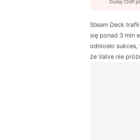
Dodaj CHIP.p
Steam Deck trafił
się ponad 3 mln e
odniosło sukces,
że Valve nie próż