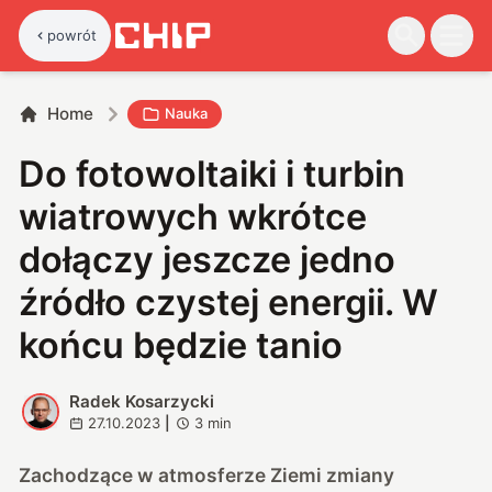
powrót
Home
Nauka
Do fotowoltaiki i turbin
wiatrowych wkrótce
dołączy jeszcze jedno
źródło czystej energii. W
końcu będzie tanio
Radek Kosarzycki
R
27.10.2023
|
3
min
Zachodzące w atmosferze Ziemi zmiany