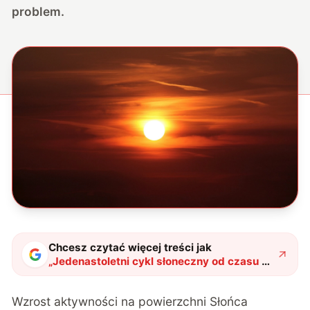
problem.
Chcesz czytać więcej treści jak
„
Jedenastoletni cykl słoneczny od czasu do
czasu ulega skróceniu. To może
zwiastować długą zimę na Ziemi
"
?
Wzrost aktywności na powierzchni Słońca