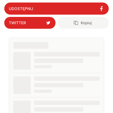
zwiastować długą zimę na Ziemi
"
?
UDOSTĘPNIJ
TWITTER
Kopiuj