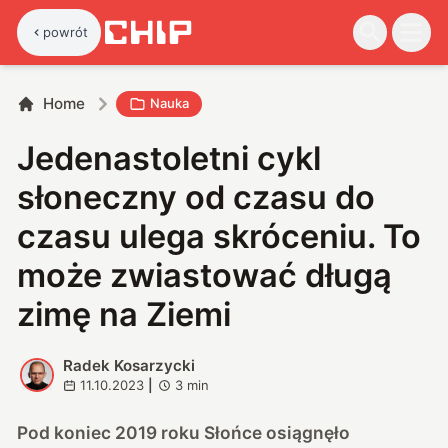
powrót
Home
Nauka
Jedenastoletni cykl
słoneczny od czasu do
czasu ulega skróceniu. To
może zwiastować długą
zimę na Ziemi
Radek Kosarzycki
R
11.10.2023
|
3
min
Pod koniec 2019 roku Słońce osiągnęło